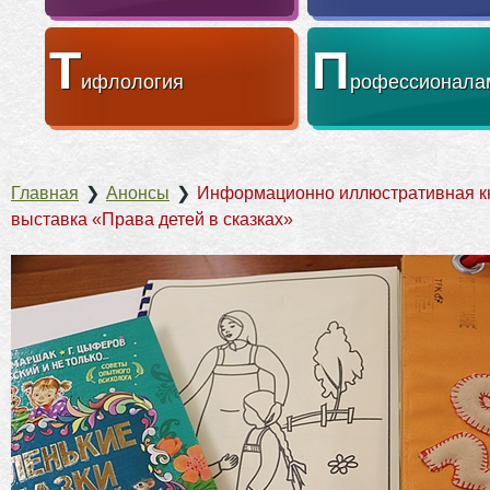
Т
П
ифлология
рофессионала
Главная
❯
Анонсы
❯
Информационно иллюстративная к
выставка «Права детей в сказках»