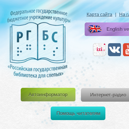
Карта сайта
|
На 
English ve
Автоинформатор
Интернет-радио
Помощь читателям