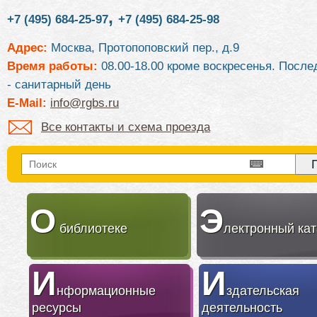
,
+7 (495) 684-25-97
+7 (495) 684-25-98
Адрес:
Москва, Протопоповский пер., д.9
Время работы:
08.00-18.00 кроме воскресенья. После
- санитарный день
E-Mail:
info@rgbs.ru
Все контакты и схема проезда
О
Э
библиотеке
лектронный кат
И
И
нформационные
здательская
ресурсы
деятельность