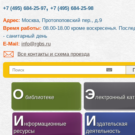
,
+7 (495) 684-25-97
+7 (495) 684-25-98
Адрес:
Москва, Протопоповский пер., д.9
Время работы:
08.00-18.00 кроме воскресенья. После
- санитарный день
E-Mail:
info@rgbs.ru
Все контакты и схема проезда
О
Э
библиотеке
лектронный кат
И
И
нформационные
здательская
ресурсы
деятельность