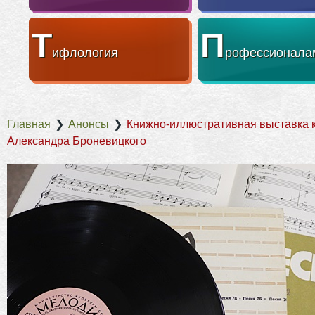
Т
П
ифлология
рофессионала
Главная
❯
Анонсы
❯
Книжно-иллюстративная выставка к
Александра Броневицкого