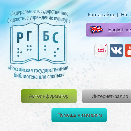
Карта сайта
|
На 
English ve
Автоинформатор
Интернет-радио
Помощь читателям