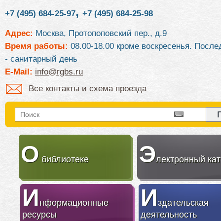
,
+7 (495) 684-25-97
+7 (495) 684-25-98
Адрес:
Москва, Протопоповский пер., д.9
Время работы:
08.00-18.00 кроме воскресенья. После
- санитарный день
E-Mail:
info@rgbs.ru
Все контакты и схема проезда
О
Э
библиотеке
лектронный кат
И
И
нформационные
здательская
ресурсы
деятельность