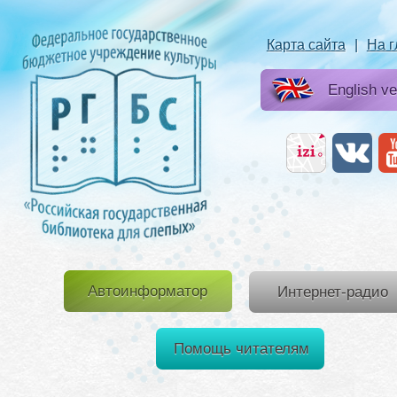
Карта сайта
|
На 
English ve
Автоинформатор
Интернет-радио
Помощь читателям