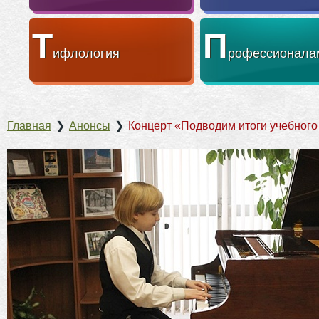
Т
П
ифлология
рофессионала
Главная
❯
Анонсы
❯
Концерт «Подводим итоги учебного