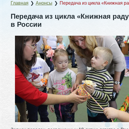
Главная
❯
Анонсы
❯
Передача из цикла «Книжная рад
Передача из цикла «Книжная раду
в России