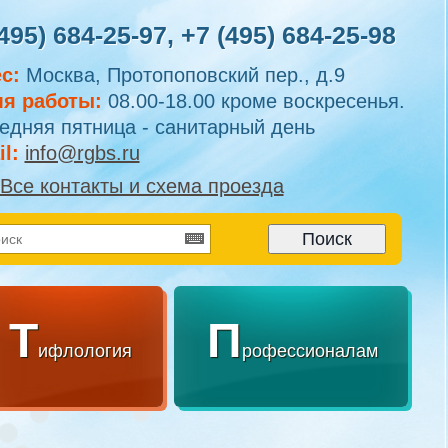
495) 684-25-97
,
+7 (495) 684-25-98
с:
Москва, Протопоповский пер., д.9
я работы:
08.00-18.00 кроме воскресенья.
едняя пятница - санитарный день
l:
info@rgbs.ru
Все контакты и схема проезда
Т
П
ифлология
рофессионалам