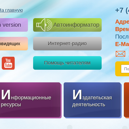
+7 (
На главную
Адре
h version
Автоинформатор
Врем
Посл
Интернет-радио
E-Mai
овидящих
Помощь читателям
И
И
нформационные
здательская
ресурсы
деятельность