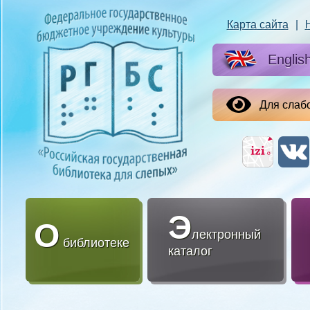
Карта сайта
|
Englis
Для слаб
Э
О
лектронный
библиотеке
каталог