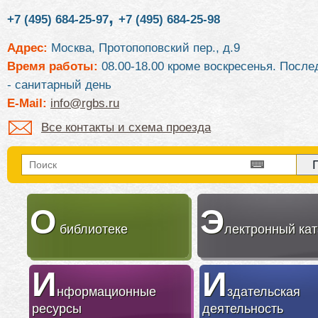
,
+7 (495) 684-25-97
+7 (495) 684-25-98
Адрес:
Москва, Протопоповский пер., д.9
Время работы:
08.00-18.00 кроме воскресенья. После
- санитарный день
E-Mail:
info@rgbs.ru
Все контакты и схема проезда
О
Э
библиотеке
лектронный кат
И
И
нформационные
здательская
ресурсы
деятельность