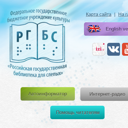
Карта сайта
|
На 
English ve
Автоинформатор
Интернет-радио
Помощь читателям