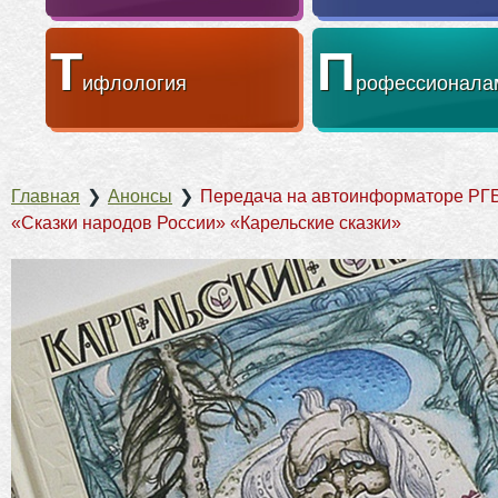
Т
П
ифлология
рофессионала
Главная
❯
Анонсы
❯
Передача на автоинформаторе РГБ
«Сказки народов России» «Карельские сказки»