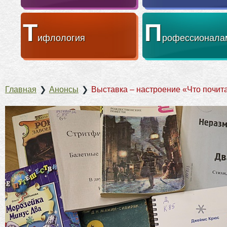
Т
П
ифлология
рофессионала
Главная
❯
Анонсы
❯
Выставка – настроение «Что почит