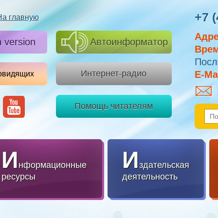
+7 (
На главную
Адре
h version
Автоинформатор
Врем
Посл
Интернет-радио
E-Mai
овидящих
Помощь читателям
И
И
нформационные
здательская
ресурсы
деятельность