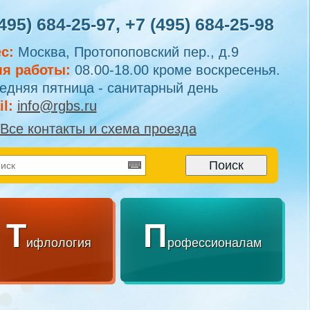
495) 684-25-97
,
+7 (495) 684-25-98
с:
Москва, Протопоповский пер., д.9
я работы:
08.00-18.00 кроме воскресенья.
едняя пятница - санитарный день
l:
info@rgbs.ru
Все контакты и схема проезда
Т
П
ифлология
рофессионалам