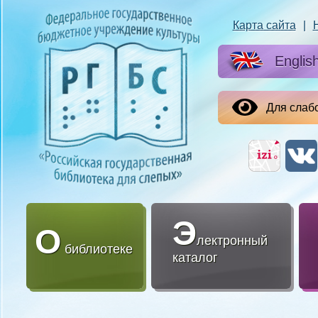
Карта сайта
|
Englis
Для слаб
Э
О
лектронный
библиотеке
каталог