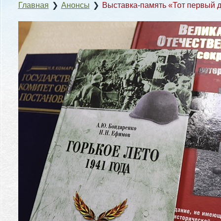
Главная
❯
Анонсы
❯
Выставка-память «Тот первый д