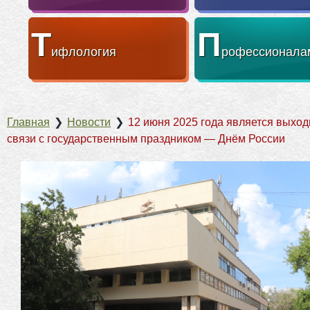
Т
П
ифлология
рофессионала
Главная
❯
Новости
❯
12 июня 2025 года является выхо
связи с государственным праздником — Днём России