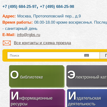
,
+7 (495) 684-25-97
+7 (495) 684-25-98
Адрес:
Москва, Протопоповский пер., д.9
Время работы:
08.00-18.00 кроме воскресенья. После
- санитарный день
E-Mail:
info@rgbs.ru
Все контакты и схема проезда
О
Э
библиотеке
лектронный кат
И
И
нформационные
здательская
ресурсы
деятельность