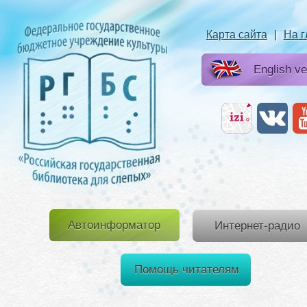
Карта сайта
|
На 
English ve
Автоинформатор
Интернет-радио
Помощь читателям