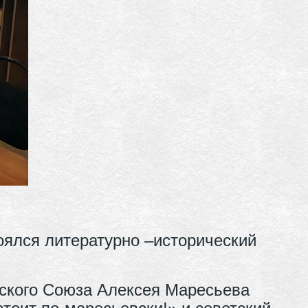
оялся литературно –исторический
тского Союза Алексея Маресьева