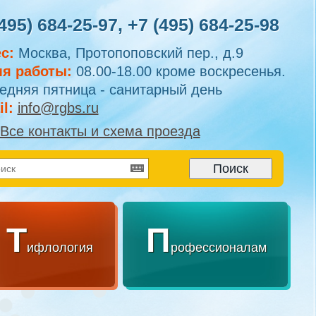
495) 684-25-97
,
+7 (495) 684-25-98
с:
Москва, Протопоповский пер., д.9
я работы:
08.00-18.00 кроме воскресенья.
едняя пятница - санитарный день
l:
info@rgbs.ru
Все контакты и схема проезда
Т
П
ифлология
рофессионалам