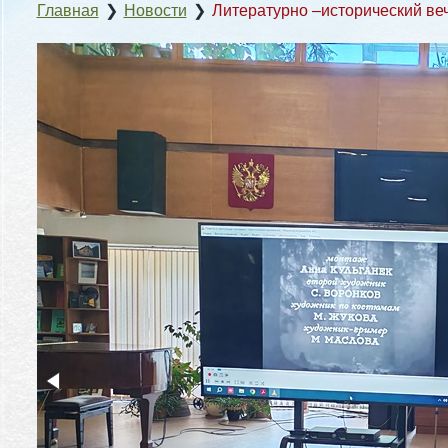
Главная
❯
Новости
❯
Литературно –исторический веч