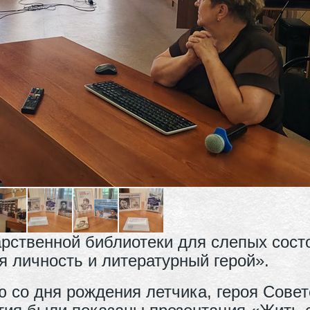
арственной библиотеки для слепых сост
я личность и литературный герой».
ю со дня рождения летчика, героя Сове