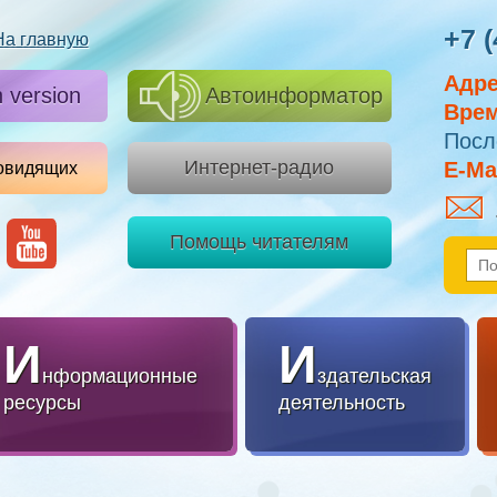
+7 (
На главную
Адре
h version
Автоинформатор
Врем
Посл
Интернет-радио
E-Mai
овидящих
Помощь читателям
И
И
нформационные
здательская
ресурсы
деятельность