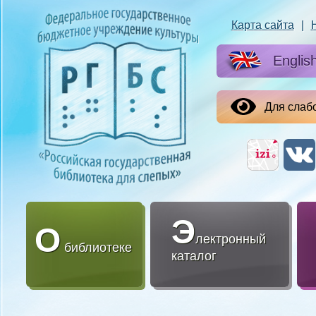
Карта сайта
|
Englis
Для слаб
Э
О
лектронный
библиотеке
каталог