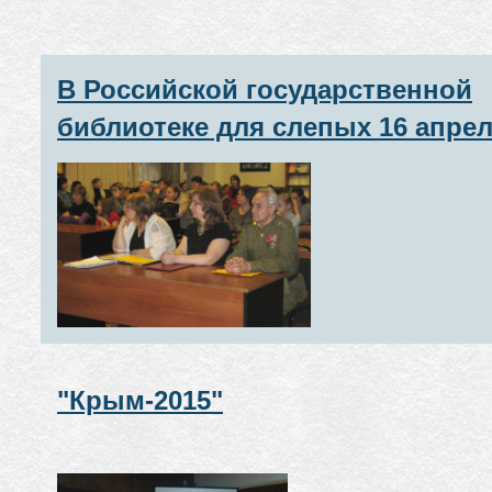
В Российской государственной
библиотеке для слепых 16 апре
2015 года прошел патриотическ
час "Какая безмерная тяжесть н
женские плечи легла",
посвященный 70-летию Победы
Великой Отечественной войне
1941–1945 годов
"Крым-2015"