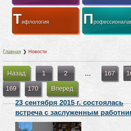
Т
П
ифлология
рофессионала
Главная
❯
Новости
Назад
1
2
…
167
1
169
170
Вперед
23 сентября 2015 г. состоялась
встреча с заслуженным работни
культуры Российской Федераци