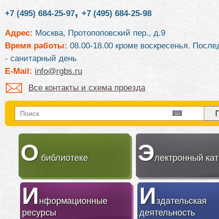
,
+7 (495) 684-25-97
+7 (495) 684-25-98
Адрес:
Москва, Протопоповский пер., д.9
Время работы:
08.00-18.00 кроме воскресенья. После
- санитарный день
E-Mail:
info@rgbs.ru
Все контакты и схема проезда
О
Э
библиотеке
лектронный кат
И
И
нформационные
здательская
ресурсы
деятельность