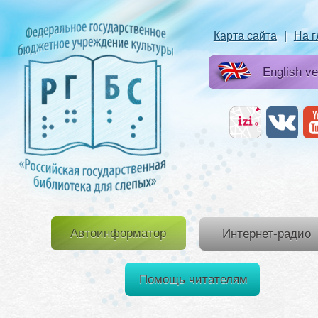
Карта сайта
|
На 
English ve
Автоинформатор
Интернет-радио
Помощь читателям