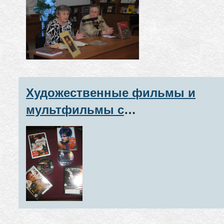
Тамарой Ивановной Андроново
автором книги "Слишком мало
осталось жить… Николай
Островский".
Художественные фильмы и
мультфильмы с
тифлокомментариями