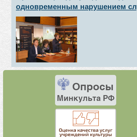
одновременным нарушением сл
и зрения (слепоглухих)