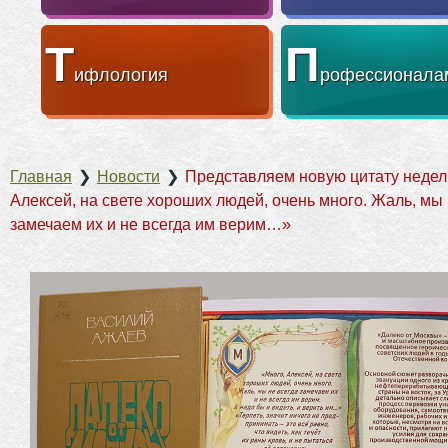
Т
П
ифлология
рофессионала
Главная
❯
Новости
❯
Представляем новую цитату недел
Алексей, на свете хороших людей, очень много. Жаль, мы 
замечаем их и не всегда им верим…»