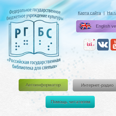
Карта сайта
|
На 
English ve
Автоинформатор
Интернет-радио
Помощь читателям