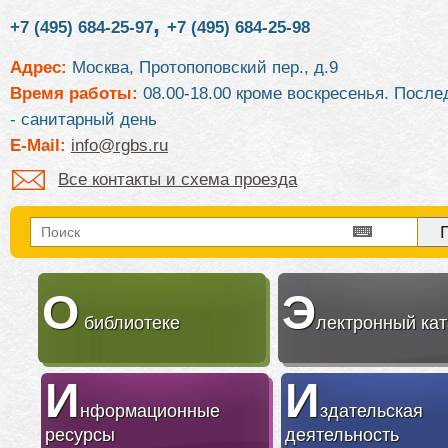
,
+7 (495) 684-25-97
+7 (495) 684-25-98
Адрес:
Москва, Протопоповский пер., д.9
Время работы:
08.00-18.00 кроме воскресенья. После
- санитарный день
E-Mail:
info@rgbs.ru
Все контакты и схема проезда
О
Э
библиотеке
лектронный кат
И
И
нформационные
здательская
ресурсы
деятельность