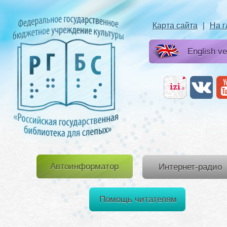
Карта сайта
|
На 
English ve
Автоинформатор
Интернет-радио
Помощь читателям