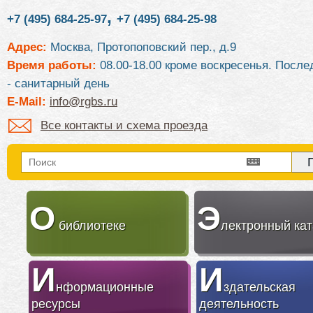
,
+7 (495) 684-25-97
+7 (495) 684-25-98
Адрес:
Москва, Протопоповский пер., д.9
Время работы:
08.00-18.00 кроме воскресенья. После
- санитарный день
E-Mail:
info@rgbs.ru
Все контакты и схема проезда
О
Э
библиотеке
лектронный кат
И
И
нформационные
здательская
ресурсы
деятельность