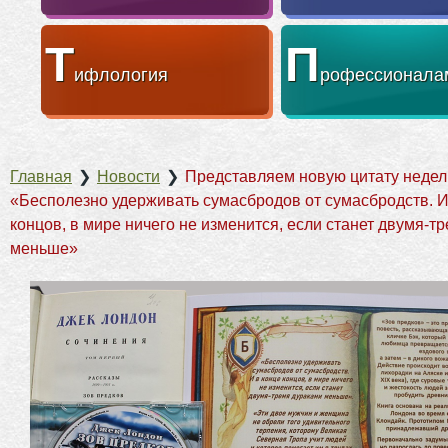
Т
П
ифлология
рофессионала
Главная
❯
Новости
❯
Представляем новую цитату недел
«Бесполезно удерживать сумасбродов от сумасбродств. И
концов, в мире ничего не изменится, если станет двумя-т
меньше»