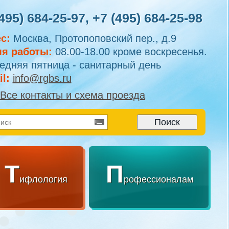
495) 684-25-97
,
+7 (495) 684-25-98
с:
Москва, Протопоповский пер., д.9
я работы:
08.00-18.00 кроме воскресенья.
едняя пятница - санитарный день
l:
info@rgbs.ru
Все контакты и схема проезда
Т
П
ифлология
рофессионалам