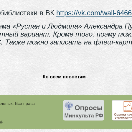
 библиотеки в ВК
https://vk.com/wall-64
эма «Руслан и Людмила» Александра П
ный вариант. Кроме того, поэму мож
. Также можно записать на флеш-карт
Ко всем новостям
слепых. Все права
ей