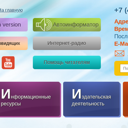
+7 (
На главную
Адре
h version
Автоинформатор
Врем
Посл
Интернет-радио
E-Mai
овидящих
Помощь читателям
И
И
нформационные
здательская
ресурсы
деятельность