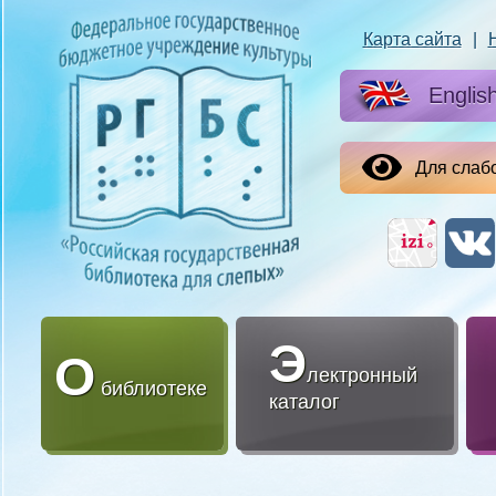
Карта сайта
|
Englis
Для слаб
Э
О
лектронный
библиотеке
каталог