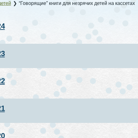
детей
❯
“Говорящие” книги для незрячих детей на кассетах
24
23
22
21
20