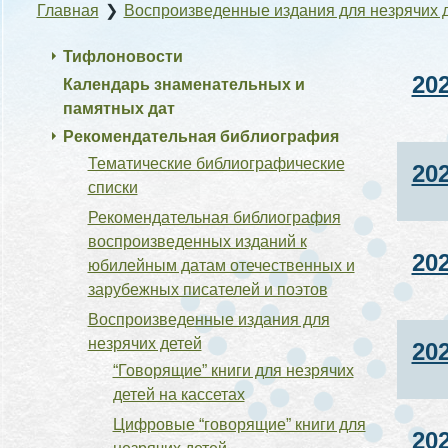
Главная
❯
Воспроизведенные издания для незрячих 
Тифлоновости
20
Календарь знаменательных и
памятных дат
Рекомендательная библиография
Тематические библиографические
20
списки
Рекомендательная библиография
воспроизведенных изданий к
20
юбилейным датам отечественных и
зарубежных писателей и поэтов
Воспроизведенные издания для
незрячих детей
20
“Говорящие” книги для незрячих
детей на кассетах
Цифровые “говорящие” книги для
20