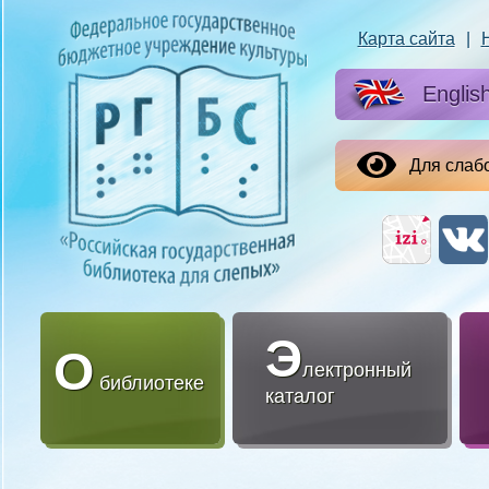
Карта сайта
|
Englis
Для слаб
Э
О
лектронный
библиотеке
каталог