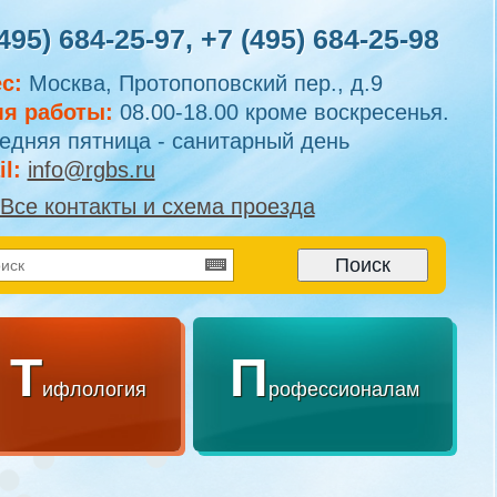
495) 684-25-97
,
+7 (495) 684-25-98
с:
Москва, Протопоповский пер., д.9
я работы:
08.00-18.00 кроме воскресенья.
едняя пятница - санитарный день
l:
info@rgbs.ru
Все контакты и схема проезда
Т
П
ифлология
рофессионалам