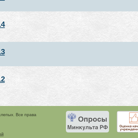
14
13
12
слепых. Все права
ей