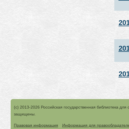
20
20
20
(с) 2013-2026 Российская государственная библиотека для 
защищены.
Правовая информация
Информация для правообладател