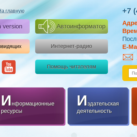
+7 (
На главную
Адре
h version
Автоинформатор
Врем
Посл
Интернет-радио
E-Mai
овидящих
Помощь читателям
И
И
нформационные
здательская
ресурсы
деятельность