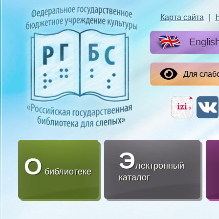
Карта сайта
|
Englis
Для слаб
Э
О
лектронный
библиотеке
каталог