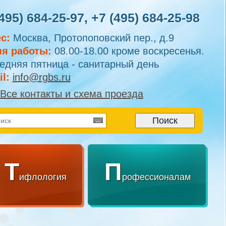
495) 684-25-97
,
+7 (495) 684-25-98
с:
Москва, Протопоповский пер., д.9
я работы:
08.00-18.00 кроме воскресенья.
едняя пятница - санитарный день
l:
info@rgbs.ru
Все контакты и схема проезда
Т
П
ифлология
рофессионалам