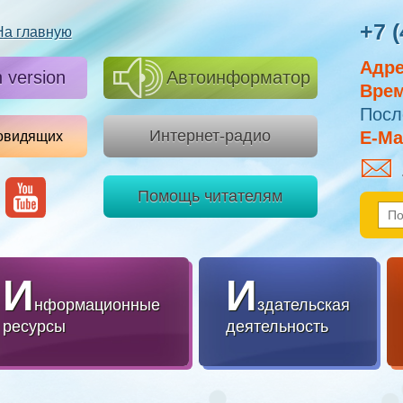
+7 (
На главную
Адре
h version
Автоинформатор
Врем
Посл
Интернет-радио
E-Mai
овидящих
Помощь читателям
И
И
нформационные
здательская
ресурсы
деятельность