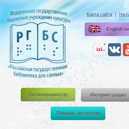
Карта сайта
|
На 
English ve
Автоинформатор
Интернет-радио
Помощь читателям