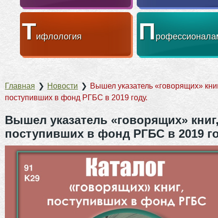
Т
П
ифлология
рофессионала
Главная
❯
Новости
❯
Вышел указатель «говорящих» книг
поступивших в фонд РГБС в 2019 году.
Вышел указатель «говорящих» книг
поступивших в фонд РГБС в 2019 го