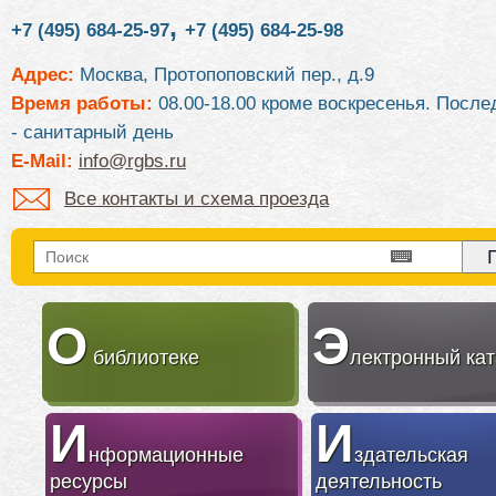
,
+7 (495) 684-25-97
+7 (495) 684-25-98
Адрес:
Москва, Протопоповский пер., д.9
Время работы:
08.00-18.00 кроме воскресенья. После
- санитарный день
E-Mail:
info@rgbs.ru
Все контакты и схема проезда
О
Э
библиотеке
лектронный кат
И
И
нформационные
здательская
ресурсы
деятельность