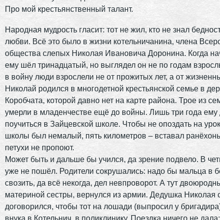
Про мой крестьянственный талант.
Народная мудрость гласит: тот не жил, кто не знал беднос
любви. Всё это было в жизни котельничанина, члена Всер
общества слепых Николая Ивановича Доронина. Когда на
ему шёл тринадцатый, но выглядел он не по годам взросл
в войну люди взрослели не от прожитых лет, а от жизненн
Николай родился в многодетной крестьянской семье в де
Коробчата, которой давно нет на карте района. Трое из се
умерли в младенчестве ещё до войны. Лишь три года ему
поучиться в Зайцевской школе. Чтобы не опоздать на урок
школы был немалый, пять километров – вставал ранёхонь
петухи не пропоют.
Может быть и дальше бы учился, да зрение подвело. В че
уже не пошёл. Родители сокрушались: надо бы мальца в 
свозить, да всё некогда, дел невпроворот. А тут двоюродн
материной сестры, вернулся из армии. Дедушка Николая 
договорился, чтобы тот на лошади (выпросил у бригадира
внука в Котельнич, в поликлинику. Поездка ничего не дала