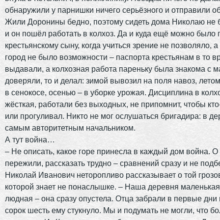
обнаружили у парнишки ничего серьёзного и отправили о
Жили Доронины бедно, поэтому сидеть дома Николаю не 
и он пошёл работать в колхоз. Да и куда ещё можно было 
крестьянскому сыну, когда учиться зрение не позволяло, а
город не было возможности – паспорта крестьянам в то в
выдавали, а колхозная работа пареньку была знакома с м
доверяли, то и делал: зимой вывозил на поля навоз, лето
в сенокосе, осенью – в уборке урожая. Дисциплина в колх
жёсткая, работали без выходных, не припомнит, чтобы кт
или прогуливал. Никто не мог ослушаться бригадира: в де
самым авторитетным начальником.
А тут война…
– Не описать, какое горе принесла в каждый дом война. О 
пережили, рассказать трудно – сравнений сразу и не подб
Николай Иванович неторопливо рассказывает о той грозов
которой знает не понаслышке. – Наша деревня маленькая
людная – она сразу опустела. Отца забрали в первые дни 
сорок шесть ему стукнуло. Мы и подумать не могли, что б