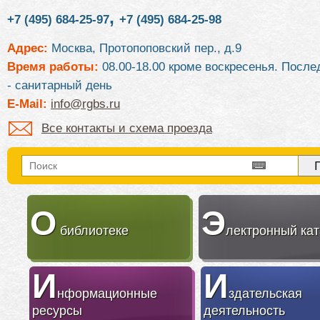
,
+7 (495) 684-25-97
+7 (495) 684-25-98
Адрес:
Москва, Протопоповский пер., д.9
Время работы:
08.00-18.00 кроме воскресенья. После
- санитарный день
E-Mail:
info@rgbs.ru
Все контакты и схема проезда
О
Э
библиотеке
лектронный кат
И
И
нформационные
здательская
ресурсы
деятельность