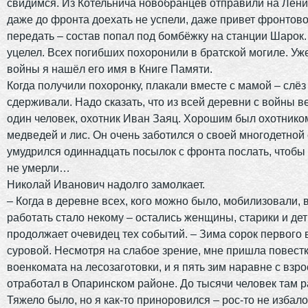
свидимся. Из Котельнича новобранцев отправили на Лени
даже до фронта доехать не успели, даже привет фронтово
передать – состав попал под бомбёжку на станции Шарок.
уцелел. Всех погибших похоронили в братской могиле. Уж
войны я нашёл его имя в Книге Памяти.
Когда получили похоронку, плакали вместе с мамой – слёз
сдерживали. Надо сказать, что из всей деревни с войны 
один человек, охотник Иван Заяц. Хорошим был охотником
медведей и лис. Он очень заботился о своей многодетной
умудрился одиннадцать посылок с фронта послать, чтобы 
не умерли…
Николай Иванович надолго замолкает.
– Когда в деревне всех, кого можно было, мобилизовали, 
работать стало некому – остались женщины, старики и дет
продолжает очевидец тех событий. – Зима сорок первого
суровой. Несмотря на слабое зрение, мне пришла повестк
военкомата на лесозаготовки, и я пять зим наравне с взр
отработал в Опаринском районе. До тысячи человек там р
Тяжело было, но я как-то приноровился – рос-то не избал