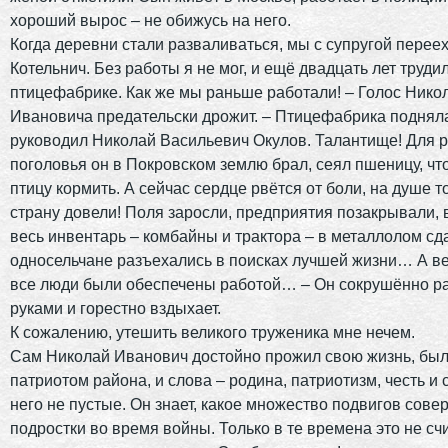
хороший вырос – не обижусь на него.
Когда деревни стали разваливаться, мы с супругой перее
Котельнич. Без работы я не мог, и ещё двадцать лет труди
птицефабрике. Как же мы раньше работали! – Голос Нико
Ивановича предательски дрожит. – Птицефабрика подняла
руководил Николай Васильевич Окулов. Талантище! Для 
поголовья он в Покровском землю брал, сеял пшеницу, ч
птицу кормить. А сейчас сердце рвётся от боли, на душе то
страну довели! Поля заросли, предприятия позакрывали, 
весь инвентарь – комбайны и трактора – в металлолом сд
односельчане разъехались в поисках лучшей жизни… А в
все люди были обеспечены работой… – Он сокрушённо р
руками и горестно вздыхает.
К сожалению, утешить великого труженика мне нечем.
Сам Николай Иванович достойно прожил свою жизнь, был
патриотом района, и слова – родина, патриотизм, честь и 
него не пустые. Он знает, какое множество подвигов сов
подростки во время войны. Только в те времена это не сч