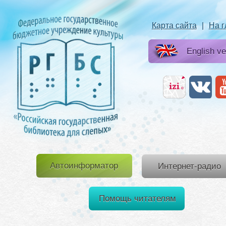
Карта сайта
|
На 
English ve
Автоинформатор
Интернет-радио
Помощь читателям