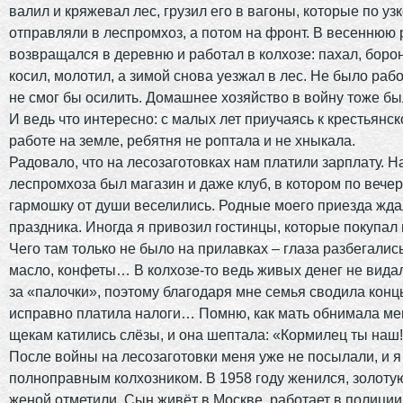
валил и кряжевал лес, грузил его в вагоны, которые по уз
отправляли в леспромхоз, а потом на фронт. В весеннюю 
возвращался в деревню и работал в колхозе: пахал, борон
косил, молотил, а зимой снова уезжал в лес. Не было раб
не смог бы осилить. Домашнее хозяйство в войну тоже бы
И ведь что интересно: с малых лет приучаясь к крестьянско
работе на земле, ребятня не роптала и не хныкала.
Радовало, что на лесозаготовках нам платили зарплату. Н
леспромхоза был магазин и даже клуб, в котором по вече
гармошку от души веселились. Родные моего приезда ждал
праздника. Иногда я привозил гостинцы, которые покупал 
Чего там только не было на прилавках – глаза разбегались
масло, конфеты… В колхозе-то ведь живых денег не вида
за «палочки», поэтому благодаря мне семья сводила конц
исправно платила налоги… Помню, как мать обнимала мен
щекам катились слёзы, и она шептала: «Кормилец ты наш!
После войны на лесозаготовки меня уже не посылали, и я
полноправным колхозником. В 1958 году женился, золотую
женой отметили. Сын живёт в Москве, работает в полиции