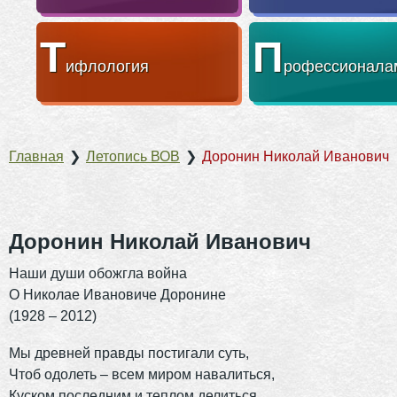
Т
П
ифлология
рофессионала
Главная
❯
Летопись ВОВ
❯
Доронин Николай Иванович
Доронин Николай Иванович
Наши души обожгла война
О Николае Ивановиче Доронине
(1928 – 2012)
Мы древней правды постигали суть,
Чтоб одолеть – всем миром навалиться,
Куском последним и теплом делиться