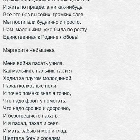
И жить по правде, а ни как-нибудь.
Всё это без высоких, громких слов,
Мы постигали буднично и просто.
Нам, маленьким, уже была по росту
Единственная к Родине любовь!
Маргарита Чебышева
Меня война пахать учила.
Как мальчик с пальчик, так и я
Ходил за плугом молодчиной,
Пахал колхозные поля.
И точно помню: знал я точно,
Что надо фронту помогать,
Что надо срочно и досрочно,
И безогрешисто пахать.
И я пахал, пахал и сеял.
И мать, забыв и мор и глад,
Шептала богу и соседям