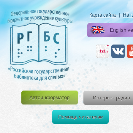
Карта сайта
|
На 
English ve
Автоинформатор
Интернет-радио
Помощь читателям