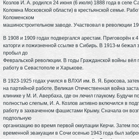
Козлов И. А. родился 24 июня (6 июля) 1888 года в селе 
Коломна Московской области) в крестьянской семье. Рабо
Коломенском
машиностроительном заводе. Участвовал в революции 190
В 1908 и 1909 годах подвергался арестам. Приговорён к 4
каторги и пожизненной ссылке в Сибирь. В 1913-м бежал з
пробыл до
Февральской революции. В годы Гражданской войны вёл
работу в Севастополе и Харькове.
В 1923-1925 годах учился в ВЛХИ им. В. Я. Брюсова, зате
на партийной работе. Великая Отечественная война заста
клинике у М. И. Авербаха, где он лечил глаукому. Будучи п
полностью слепым, И. А. Козлов активно включился в по
работу в захваченном фашистами Крыму. Сначала он воз
подпольную
организацию во время первой оккупации Керчи. Затем по
временной эвакуации в Сочи осенью 1943 года был забро