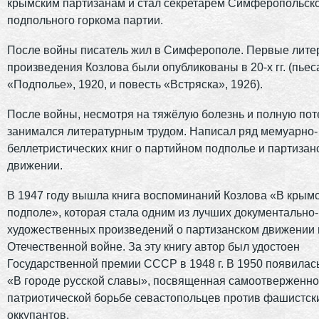
крымским партизанам и стал секретарём Симферопольск
подпольного горкома партии.
После войны писатель жил в Симферополе. Первые лите
произведения Козлова были опубликованы в 20-х гг. (пьес
«Подполье», 1920, и повесть «Встряска», 1926).
После войны, несмотря на тяжёлую болезнь и полную пот
занимался литературным трудом. Написал ряд мемуарно-
беллетристических книг о партийном подполье и партизан
движении.
В 1947 году вышла книга воспоминаний Козлова «В крым
подполе», которая стала одним из лучших документально-
художественных произведений о партизанском движении 
Отечественной войне. За эту книгу автор был удостоен
Государственной премии СССР в 1948 г. В 1950 появилась
«В городе русской славы», посвященная самоотверженн
патриотической борьбе севастопольцев против фашистск
оккупантов.