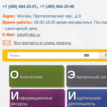
,
+7 (495) 684-25-97
+7 (495) 684-25-98
Адрес:
Москва, Протопоповский пер., д.9
Время работы:
08.00-18.00 кроме воскресенья. После
- санитарный день
E-Mail:
info@rgbs.ru
Все контакты и схема проезда
О
Э
библиотеке
лектронный кат
И
И
нформационные
здательская
ресурсы
деятельность