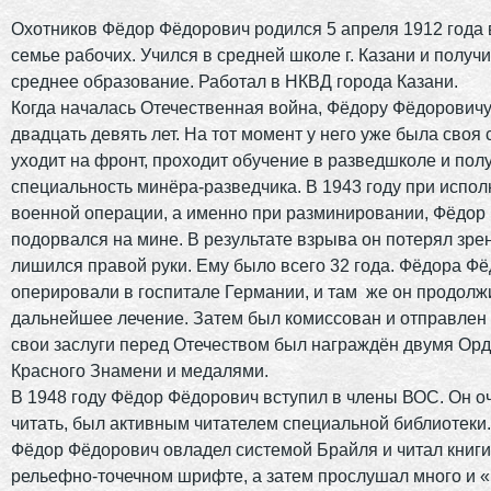
Охотников Фёдор Фёдорович родился 5 апреля 1912 года в 
семье рабочих. Учился в средней школе г. Казани и получ
среднее образование. Работал в НКВД города Казани.
Когда началась Отечественная война, Фёдору Фёдорович
двадцать девять лет. На тот момент у него уже была своя 
уходит на фронт, проходит обучение в разведшколе и пол
специальность минёра-разведчика. В 1943 году при испо
военной операции, а именно при разминировании, Фёдор
подорвался на мине. В результате взрыва он потерял зре
лишился правой руки. Ему было всего 32 года. Фёдора Ф
оперировали в госпитале Германии, и там же он продолж
дальнейшее лечение. Затем был комиссован и отправлен 
свои заслуги перед Отечеством был награждён двумя Ор
Красного Знамени и медалями.
В 1948 году Фёдор Фёдорович вступил в члены ВОС. Он о
читать, был активным читателем специальной библиотеки
Фёдор Фёдорович овладел системой Брайля и читал книги
рельефно-точечном шрифте, а затем прослушал много и 