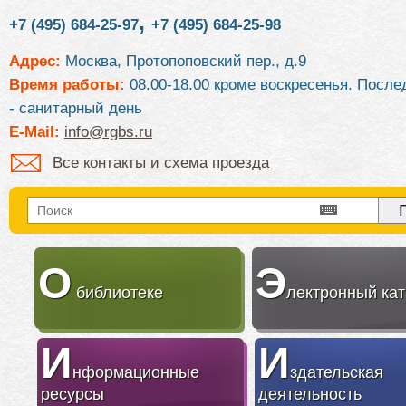
,
+7 (495) 684-25-97
+7 (495) 684-25-98
Адрес:
Москва, Протопоповский пер., д.9
Время работы:
08.00-18.00 кроме воскресенья. После
- санитарный день
E-Mail:
info@rgbs.ru
Все контакты и схема проезда
О
Э
библиотеке
лектронный кат
И
И
нформационные
здательская
ресурсы
деятельность