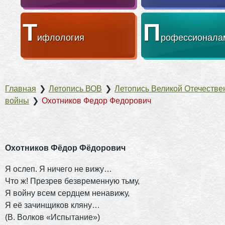
Т
П
ифлология
рофессионала
Главная
❯
Летопись ВОВ
❯
Летопись Великой Отечестве
войны
❯
Охотников Федор Федорович
Охотников Фёдор Фёдорович
Я ослеп. Я ничего не вижу…
Что ж! Презрев безвременную тьму,
Я войну всем сердцем ненавижу,
Я её зачинщиков кляну…
(В. Волков «Испытание»)