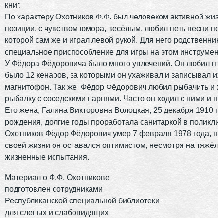
книг.
По характеру Охотников Ф.Ф. был человеком активной жи
позиции, с чувством юмора, весёлым, любил петь песни по
которой сам же и играл левой рукой. Для него родственни
специальное приспособление для игры на этом инструмен
У Фёдора Фёдоровича было много увлечений. Он любил пт
было 12 кенаров, за которыми он ухаживал и записывал и
магнитофон. Так же Фёдор Фёдорович любил рыбачить и 
рыбалку с соседскими парнями. Часто он ходил с ними и н
Его жена, Галина Викторовна Волоцкая, 25 декабря 1910 
рождения, долгие годы проработала санитаркой в поликл
Охотников Фёдор Фёдорович умер 7 февраля 1978 года, н
своей жизни он оставался оптимистом, несмотря на тяжё
жизненные испытания.
Материал о Ф.Ф. Охотникове
подготовлен сотрудниками
Республиканской специальной библиотеки
для слепых и слабовидящих