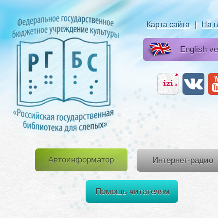
Карта сайта
|
На 
English ve
Автоинформатор
Интернет-радио
Помощь читателям