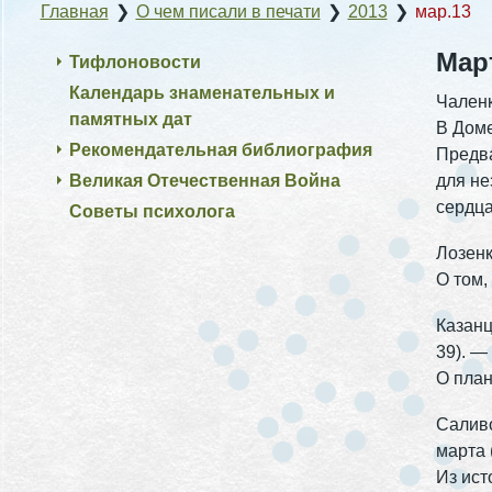
Главная
❯
О чем писали в печати
❯
2013
❯
мар.13
Мар
Тифлоновости
Календарь знаменательных и
Чаленк
памятных дат
В Доме
Рекомендательная библиография
Предва
Великая Отечественная Война
для не
сердца
Советы психолога
Лозенк
О том,
Казанц
39). — 
О план
Саливо
марта 
Из ист