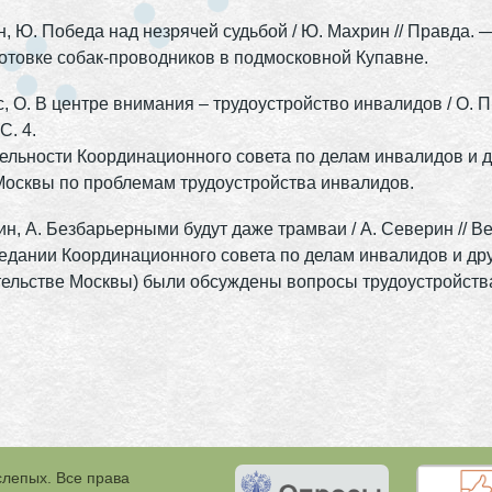
, Ю. Победа над незрячей судьбой / Ю. Махрин // Правда. —
отовке собак-проводников в подмосковной Купавне.
, О. В центре внимания – трудоустройство инвалидов / О. П
С. 4.
ельности Координационного совета по делам инвалидов и д
осквы по проблемам трудоустройства инвалидов.
н, А. Безбарьерными будут даже трамваи / А. Северин // В
едании Координационного совета по делам инвалидов и дру
ельстве Москвы) были обсуждены вопросы трудоустройства
слепых. Все права