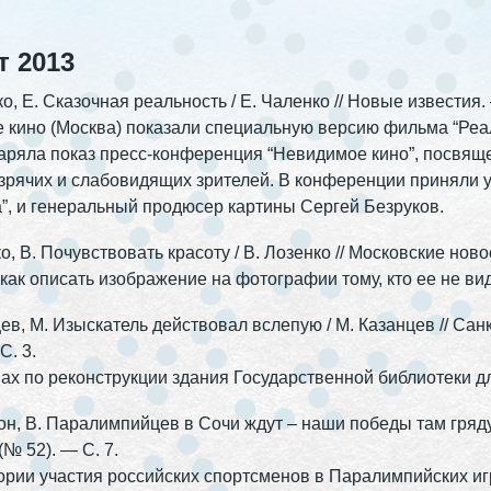
т 2013
о, Е. Сказочная реальность / Е. Чаленко // Новые известия.
 кино (Москва) показали специальную версию фильма “Реал
ряла показ пресс-конференция “Невидимое кино”, посвя
зрячих и слабовидящих зрителей. В конференции приняли 
”, и генеральный продюсер картины Сергей Безруков.
о, В. Почувствовать красоту / В. Лозенко // Московские ново
 как описать изображение на фотографии тому, кто ее не вид
ев, М. Изыскатель действовал вслепую / М. Казанцев // Са
С. 3.
ах по реконструкции здания Государственной библиотеки д
н, В. Паралимпийцев в Сочи ждут – наши победы там грядут
(№ 52). — С. 7.
ории участия российских спортсменов в Паралимпийских иг