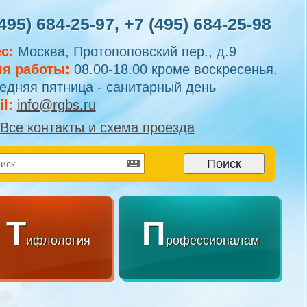
495) 684-25-97
,
+7 (495) 684-25-98
с:
Москва, Протопоповский пер., д.9
я работы:
08.00-18.00 кроме воскресенья.
едняя пятница - санитарный день
l:
info@rgbs.ru
Все контакты и схема проезда
Т
П
ифлология
рофессионалам