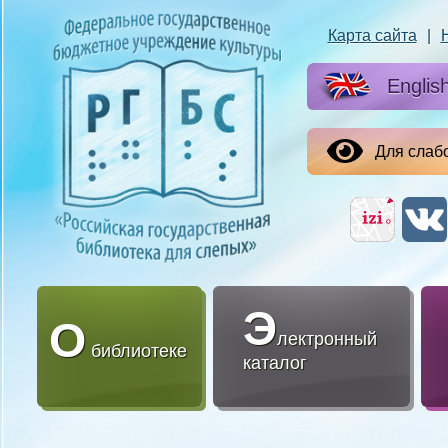
Карта сайта
|
Englis
Для слаб
Э
О
лектронный
библиотеке
каталог