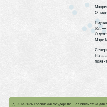
Махрин
О подг
Прупис
65). — 
О деят
Мэре М
Севери
На зас
правит
(с) 2013-2026 Российская государственная библиотека для 