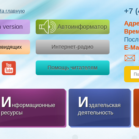
+7 (
На главную
Адре
h version
Автоинформатор
Врем
Посл
Интернет-радио
E-Mai
овидящих
Помощь читателям
И
И
нформационные
здательская
ресурсы
деятельность