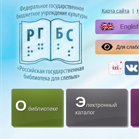
Карта сайта
|
Englis
Для слаб
Э
О
лектронный
библиотеке
каталог