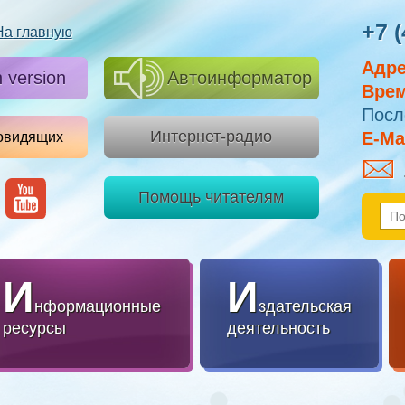
+7 (
На главную
Адре
h version
Автоинформатор
Врем
Посл
Интернет-радио
E-Mai
овидящих
Помощь читателям
И
И
нформационные
здательская
ресурсы
деятельность