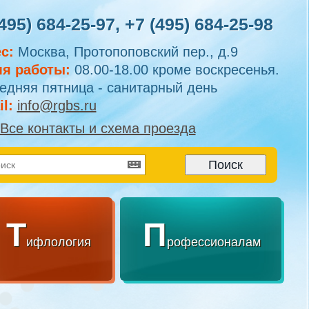
495) 684-25-97
,
+7 (495) 684-25-98
с:
Москва, Протопоповский пер., д.9
я работы:
08.00-18.00 кроме воскресенья.
едняя пятница - санитарный день
l:
info@rgbs.ru
Все контакты и схема проезда
Т
П
ифлология
рофессионалам