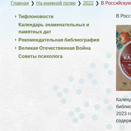
Главная
❯
На книжной полке
❯
2022
❯
В Российскую
В Росс
Тифлоновости
Календарь знаменательных и
памятных дат
Рекомендательная библиография
Великая Отечественная Война
Советы психолога
Календ
библиот
2023 го
содерж