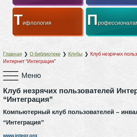
Т
П
ифлология
рофессионала
Главная
❯
О библиотеке
❯
Клубы
❯
Клуб незрячих поль
Интернет “Интеграция”
Клуб незрячих пользователей Инте
“Интеграция”
Компьютерный клуб пользователей – инва
“Интеграция”
www.integr.org