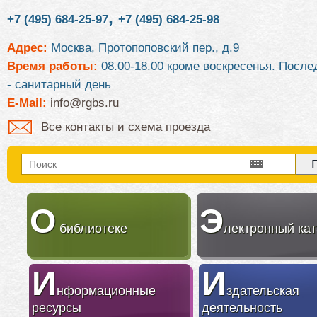
,
+7 (495) 684-25-97
+7 (495) 684-25-98
Адрес:
Москва, Протопоповский пер., д.9
Время работы:
08.00-18.00 кроме воскресенья. После
- санитарный день
E-Mail:
info@rgbs.ru
Все контакты и схема проезда
О
Э
библиотеке
лектронный кат
И
И
нформационные
здательская
ресурсы
деятельность