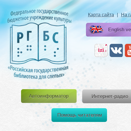
Карта сайта
|
На 
English ve
Автоинформатор
Интернет-радио
Помощь читателям