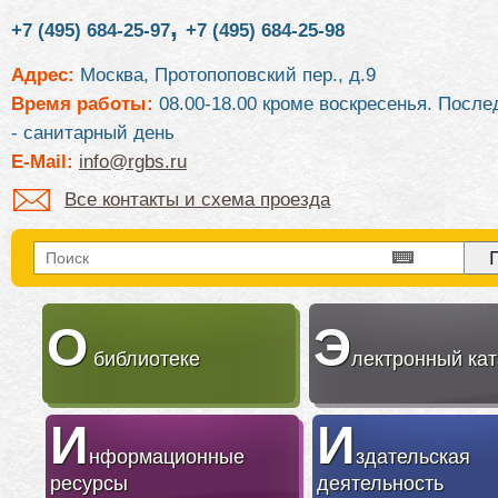
,
+7 (495) 684-25-97
+7 (495) 684-25-98
Адрес:
Москва, Протопоповский пер., д.9
Время работы:
08.00-18.00 кроме воскресенья. После
- санитарный день
E-Mail:
info@rgbs.ru
Все контакты и схема проезда
О
Э
библиотеке
лектронный кат
И
И
нформационные
здательская
ресурсы
деятельность