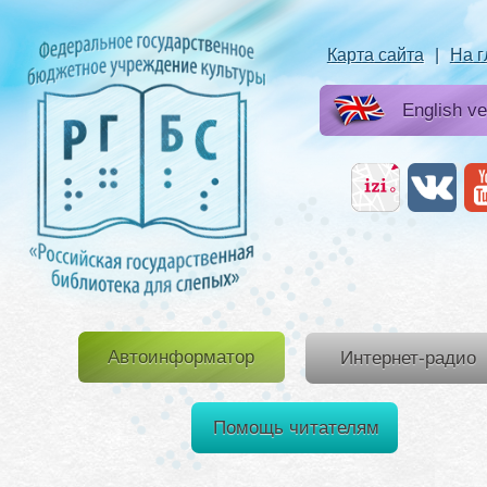
Карта сайта
|
На 
English ve
Автоинформатор
Интернет-радио
Помощь читателям