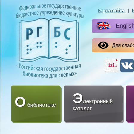
Карта сайта
|
Englis
Для слаб
Э
О
лектронный
библиотеке
каталог