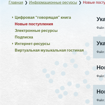
Главная
❯
Информационные ресурсы
❯
Новые пост
Цифровая “говорящая” книга
Ук
Новые поступления
Файл
Электронные ресурсы
Подписка
Ук
Интернет-ресурсы
Виртуальная музыкальная гостиная
Файл
Но
Файл
Но
Файл