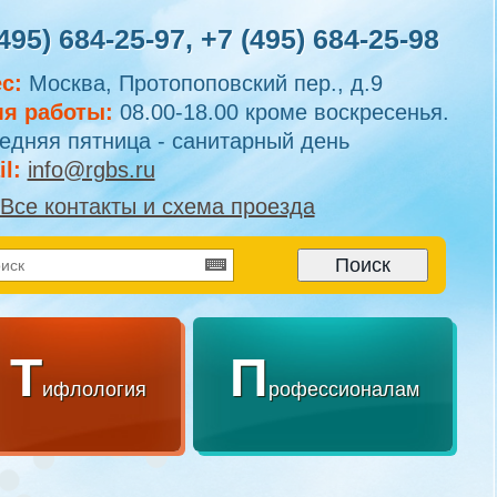
495) 684-25-97
,
+7 (495) 684-25-98
с:
Москва, Протопоповский пер., д.9
я работы:
08.00-18.00 кроме воскресенья.
едняя пятница - санитарный день
l:
info@rgbs.ru
Все контакты и схема проезда
Т
П
ифлология
рофессионалам