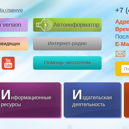
+7 (
На главную
Адре
h version
Автоинформатор
Врем
Посл
Интернет-радио
E-Mai
овидящих
Помощь читателям
И
И
нформационные
здательская
ресурсы
деятельность