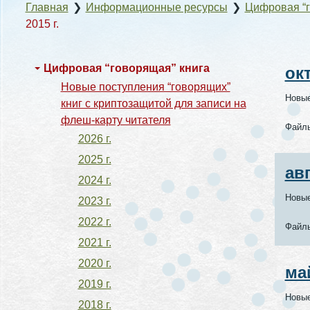
Главная
❯
Информационные ресурсы
❯
Цифровая “г
2015 г.
Цифровая “говорящая” книга
ок
Новые поступления “говорящих”
Новые
книг с криптозащитой для записи на
флеш-карту читателя
Файл
2026 г.
2025 г.
ав
2024 г.
Новые
2023 г.
2022 г.
Файл
2021 г.
2020 г.
ма
2019 г.
Новые
2018 г.