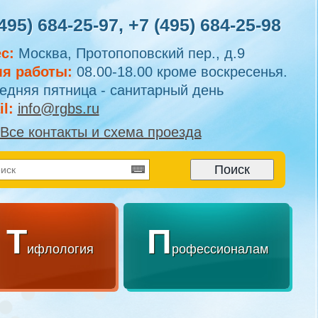
495) 684-25-97
,
+7 (495) 684-25-98
с:
Москва, Протопоповский пер., д.9
я работы:
08.00-18.00 кроме воскресенья.
едняя пятница - санитарный день
l:
info@rgbs.ru
Все контакты и схема проезда
Т
П
ифлология
рофессионалам