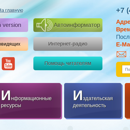
+7 (
На главную
Адре
h version
Автоинформатор
Врем
Посл
Интернет-радио
E-Mai
овидящих
Помощь читателям
И
И
нформационные
здательская
ресурсы
деятельность