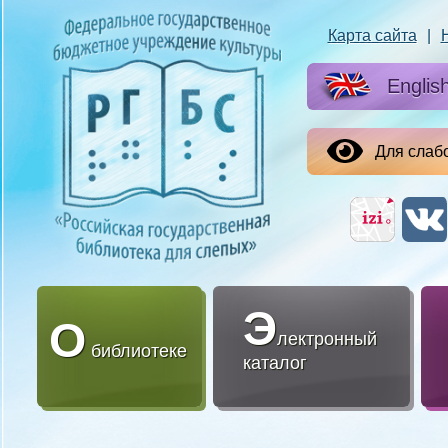
Карта сайта
|
Englis
Для слаб
Э
О
лектронный
библиотеке
каталог