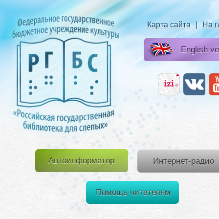
Карта сайта
|
На 
English ve
Автоинформатор
Интернет-радио
Помощь читателям