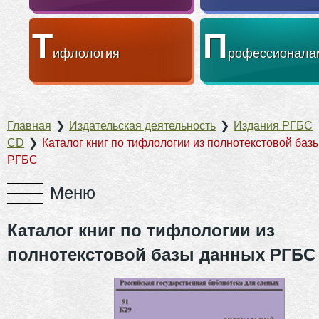
Т
П
ифлология
рофессионала
Главная
❯
Издательская деятельность
❯
Издания РГБС
CD
❯
Каталог книг по тифлологии из полнотекстовой баз
РГБС
Каталог книг по тифлологии из
полнотекстовой базы данных РГБС