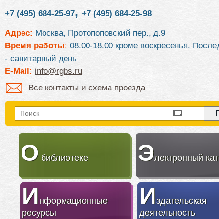
,
+7 (495) 684-25-97
+7 (495) 684-25-98
Адрес:
Москва, Протопоповский пер., д.9
Время работы:
08.00-18.00 кроме воскресенья. После
- санитарный день
E-Mail:
info@rgbs.ru
Все контакты и схема проезда
О
Э
библиотеке
лектронный кат
И
И
нформационные
здательская
ресурсы
деятельность