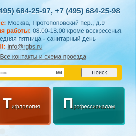
495) 684-25-97
,
+7 (495) 684-25-98
с:
Москва, Протопоповский пер., д.9
я работы:
08.00-18.00 кроме воскресенья.
едняя пятница - санитарный день
l:
info@rgbs.ru
Все контакты и схема проезда
Т
П
ифлология
рофессионалам