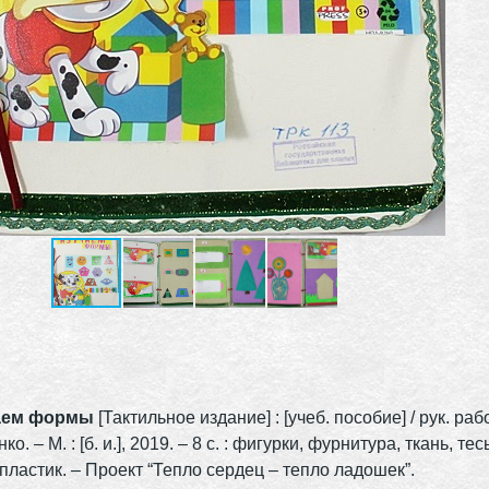
аем формы
[Тактильное издание] : [учеб. пособие] / рук. раб
о. – М. : [б. и.], 2019. – 8 с. : фигурки, фурнитура, ткань, те
 пластик. – Проект “Тепло сердец – тепло ладошек”.