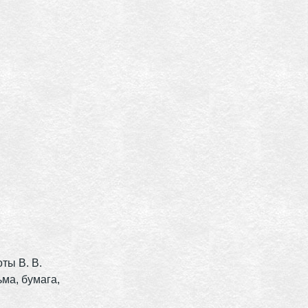
оты В. В.
сьма, бумага,