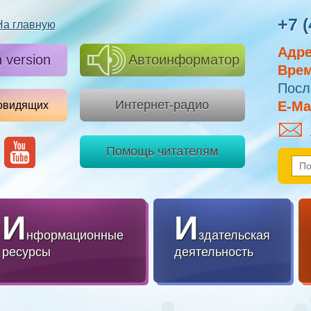
+7 (
На главную
Адре
h version
Автоинформатор
Врем
Посл
Интернет-радио
E-Mai
овидящих
Помощь читателям
И
И
нформационные
здательская
ресурсы
деятельность