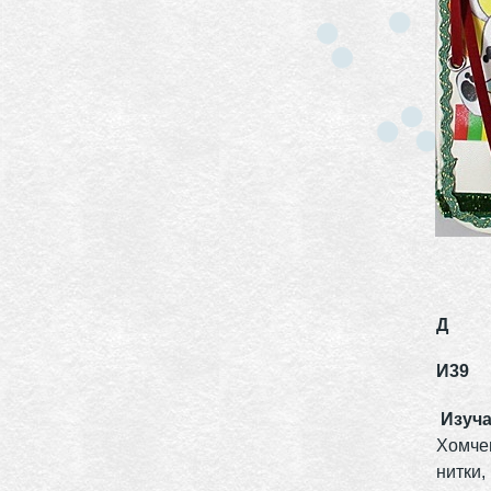
Д
И39
Изуч
Хомченк
нитки,