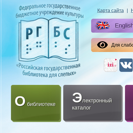
Карта сайта
|
Englis
Для слаб
Э
О
лектронный
библиотеке
каталог