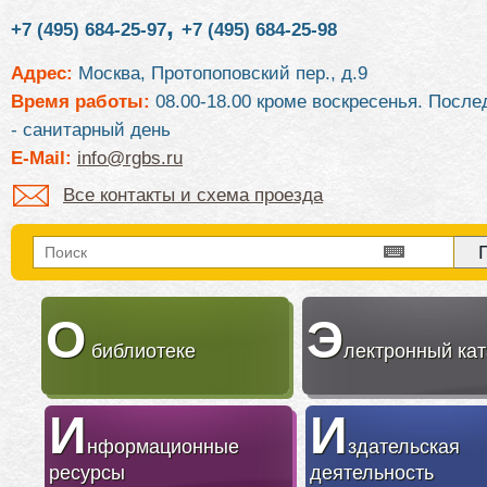
,
+7 (495) 684-25-97
+7 (495) 684-25-98
Адрес:
Москва, Протопоповский пер., д.9
Время работы:
08.00-18.00 кроме воскресенья. После
- санитарный день
E-Mail:
info@rgbs.ru
Все контакты и схема проезда
О
Э
библиотеке
лектронный кат
И
И
нформационные
здательская
ресурсы
деятельность