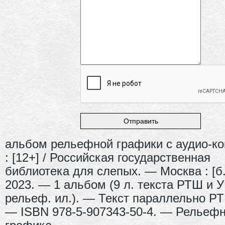
альбом рельефной графики с аудио-к
: [12+] / Российская государственная
библиотека для слепых. — Москва : [б. 
2023. — 1 альбом (9 л. текста РТШ и У
рельеф. ил.). — Текст параллельно Р
— ISBN 978-5-907343-50-4. — Рельеф