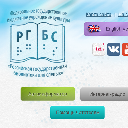
Карта сайта
|
На 
English ve
Автоинформатор
Интернет-радио
Помощь читателям