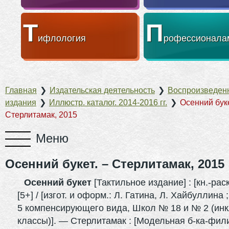
Т
П
ифлология
рофессионала
Главная
❯
Издательская деятельность
❯
Воспроизведен
издания
❯
Иллюстр. каталог. 2014-2016 гг.
❯
Осенний буке
Стерлитамак, 2015
Осенний букет. – Стерлитамак, 2015
Осенний букет
[Тактильное издание] : [кн.-рас
[5+] / [изгот. и оформ.: Л. Гатина, Л. Хайбуллина 
5 компенсирующего вида, Школ № 18 и № 2 (ин
классы)]. — Стерлитамак : [Модельная б-ка-фи