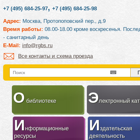
,
+7 (495) 684-25-97
+7 (495) 684-25-98
Адрес:
Москва, Протопоповский пер., д.9
Время работы:
08.00-18.00 кроме воскресенья. После
- санитарный день
E-Mail:
info@rgbs.ru
Все контакты и схема проезда
О
Э
библиотеке
лектронный кат
И
И
нформационные
здательская
ресурсы
деятельность