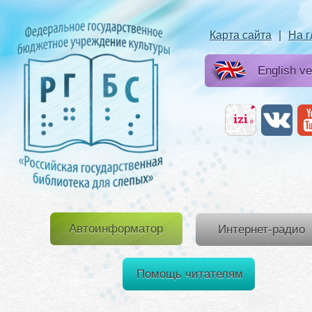
Карта сайта
|
На 
English ve
Автоинформатор
Интернет-радио
Помощь читателям