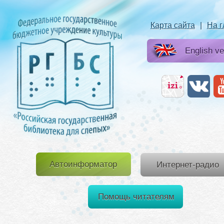
Карта сайта
|
На 
English ve
Автоинформатор
Интернет-радио
Помощь читателям