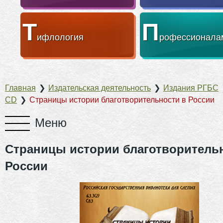
Т
П
ифлология
рофессионала
Главная
❯
Издательская деятельность
❯
Издания РГБС
CD
❯
Страницы истории благотворительности в России
Страницы истории благотворитель
России