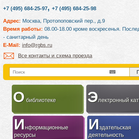
,
+7 (495) 684-25-97
+7 (495) 684-25-98
Адрес:
Москва, Протопоповский пер., д.9
Время работы:
08.00-18.00 кроме воскресенья. После
- санитарный день
E-Mail:
info@rgbs.ru
Все контакты и схема проезда
О
Э
библиотеке
лектронный кат
И
И
нформационные
здательская
ресурсы
деятельность