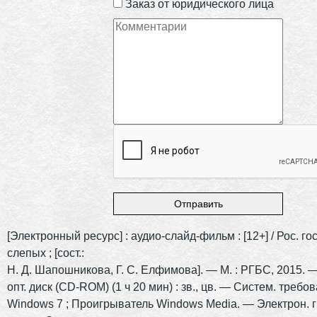
Заказ от юридического лица
[Электронный ресурс] : аудио-слайд-фильм : [12+] / Рос. гос
слепых ; [сост.:
Н. Д. Шапошникова, Г. С. Елфимова]. — М. : РГБС, 2015. —
опт. диск (CD-ROM) (1 ч 20 мин) : зв., цв. — Систем. требо
Windows 7 ; Проигрыватель Windows Media. — Электрон. гр