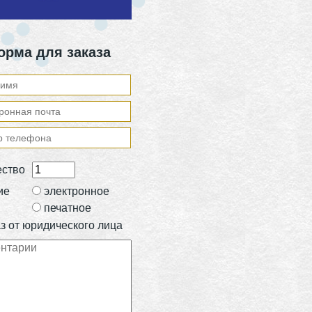
орма для заказа
ество
ие
электронное
печатное
з от юридического лица