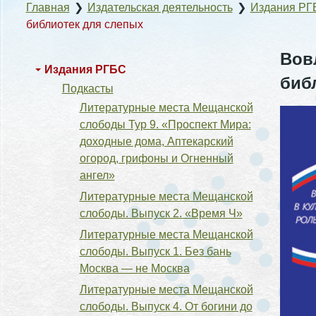
Главная
❯
Издательская деятельность
❯
Издания РГ
библиотек для слепых
Вов
Издания РГБС
биб
Подкасты
Литературные места Мещанской
слободы Тур 9. «Проспект Мира:
доходные дома, Аптекарский
огород, грифоны и Огненный
ангел»
Литературные места Мещанской
слободы. Выпуск 2. «Время Ч»
Литературные места Мещанской
слободы. Выпуск 1. Без бань
Москва — не Москва
Литературные места Мещанской
слободы. Выпуск 4. От богини до