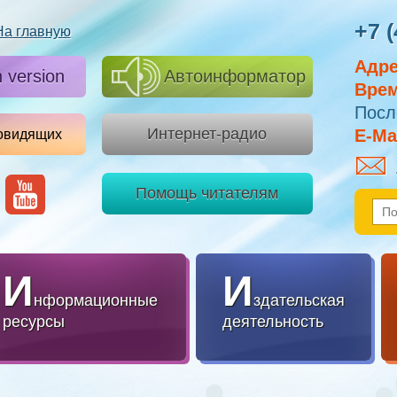
+7 (
На главную
Адре
h version
Автоинформатор
Врем
Посл
Интернет-радио
E-Mai
овидящих
Помощь читателям
И
И
нформационные
здательская
ресурсы
деятельность