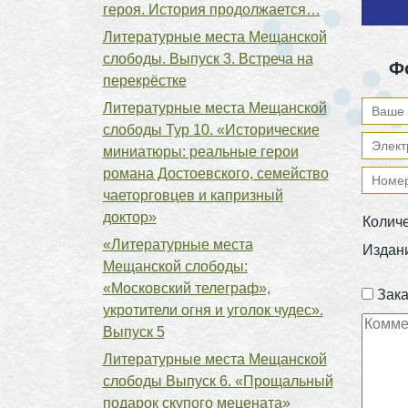
героя. История продолжается…
Литературные места Мещанской
слободы. Выпуск 3. Встреча на
Ф
перекрёстке
Литературные места Мещанской
слободы Тур 10. «Исторические
миниатюры: реальные герои
романа Достоевского, семейство
чаеторговцев и капризный
доктор»
Колич
«Литературные места
Издан
Мещанской слободы:
«Московский телеграф»,
Зака
укротители огня и уголок чудес».
Выпуск 5
Литературные места Мещанской
слободы Выпуск 6. «Прощальный
подарок скупого мецената»