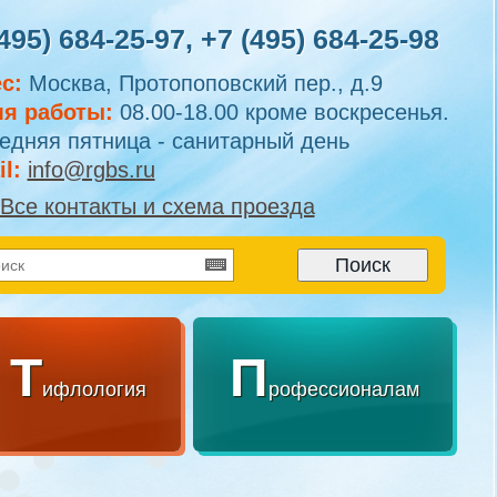
495) 684-25-97
,
+7 (495) 684-25-98
с:
Москва, Протопоповский пер., д.9
я работы:
08.00-18.00 кроме воскресенья.
едняя пятница - санитарный день
l:
info@rgbs.ru
Все контакты и схема проезда
Т
П
ифлология
рофессионалам