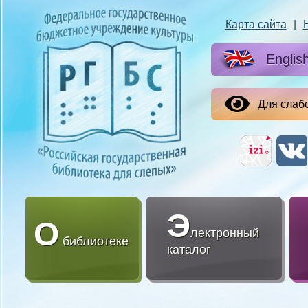
Карта сайта
|
Englis
Для слаб
Э
О
лектронный
библиотеке
каталог