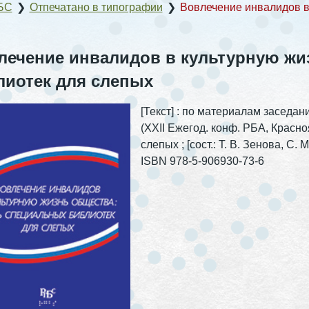
БС
❯
Отпечатано в типографии
❯
Вовлечение инвалидов в
лечение инвалидов в культурную жи
лиотек для слепых
[Текст] : по материалам заседа
(XX
II
Ежегод. конф. РБА, Красноярс
слепых ; [сост.: Т. В. Зенова, С.
ISBN 978-5-906930-73-6