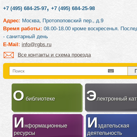
,
+7 (495) 684-25-97
+7 (495) 684-25-98
Адрес:
Москва, Протопоповский пер., д.9
Время работы:
08.00-18.00 кроме воскресенья. После
- санитарный день
E-Mail:
info@rgbs.ru
Все контакты и схема проезда
О
Э
библиотеке
лектронный кат
И
И
нформационные
здательская
ресурсы
деятельность