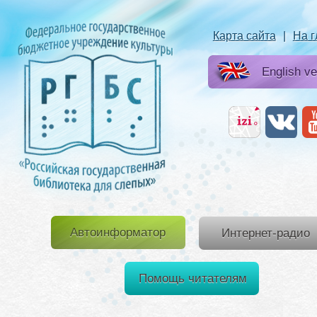
Карта сайта
|
На 
English ve
Автоинформатор
Интернет-радио
Помощь читателям