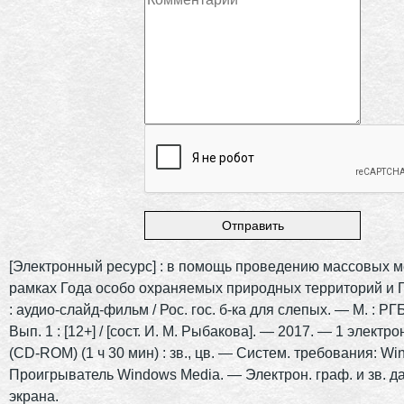
[Электронный ресурс] : в помощь проведению массовых 
рамках Года особо охраняемых природных территорий и Г
: аудио-слайд-фильм / Рос. гос. б-ка для слепых. — М. : Р
Вып. 1 : [12+] / [сост. И. М. Рыбакова]. — 2017. — 1 электрон
(CD-ROM) (1 ч 30 мин) : зв., цв. — Систем. требования: Wi
Проигрыватель
Windows
Media
. — Электрон. граф. и зв. д
экрана.