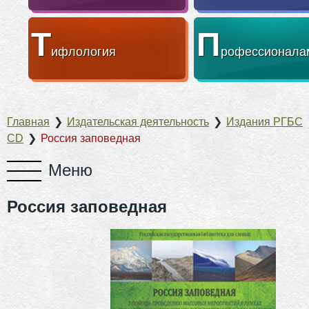
Т
П
ифлология
рофессионала
Главная
❯
Издательская деятельность
❯
Издания РГБС
CD
❯
Россия заповедная
Россия заповедная