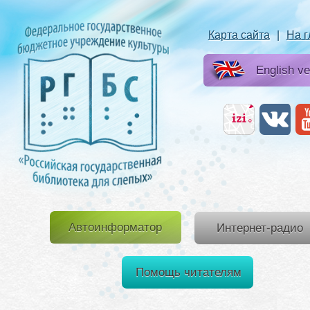
Карта сайта
|
На 
English ve
Автоинформатор
Интернет-радио
Помощь читателям