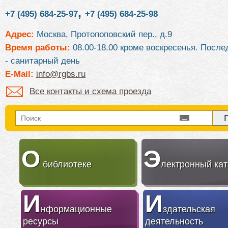
,
+7 (495) 684-25-97
+7 (495) 684-25-98
Адрес:
Москва, Протопоповский пер., д.9
Время работы:
08.00-18.00 кроме воскресенья. После
- санитарный день
E-Mail:
info@rgbs.ru
Все контакты и схема проезда
О
Э
библиотеке
лектронный кат
И
И
нформационные
здательская
ресурсы
деятельность