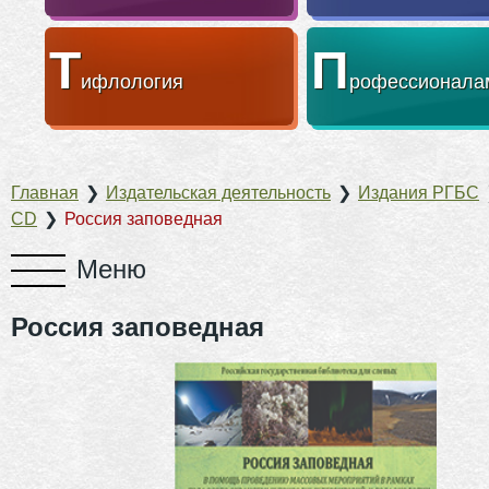
Т
П
ифлология
рофессионала
Главная
❯
Издательская деятельность
❯
Издания РГБС
CD
❯
Россия заповедная
Россия заповедная