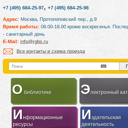
,
+7 (495) 684-25-97
+7 (495) 684-25-98
Адрес:
Москва, Протопоповский пер., д.9
Время работы:
08.00-18.00 кроме воскресенья. После
- санитарный день
E-Mail:
info@rgbs.ru
Все контакты и схема проезда
О
Э
библиотеке
лектронный кат
И
И
нформационные
здательская
ресурсы
деятельность