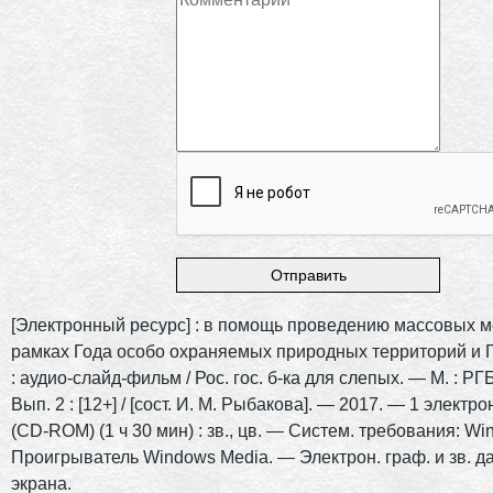
[Электронный ресурс] : в помощь проведению массовых 
рамках Года особо охраняемых природных территорий и Г
: аудио-слайд-фильм / Рос. гос. б-ка для слепых. — М. : Р
Вып. 2 : [12+] / [сост. И. М. Рыбакова]. — 2017. — 1 электрон
(CD-ROM) (1 ч 30 мин) : зв., цв. — Систем. требования: Wi
Проигрыватель
Windows
Media
. — Электрон. граф. и зв. д
экрана.