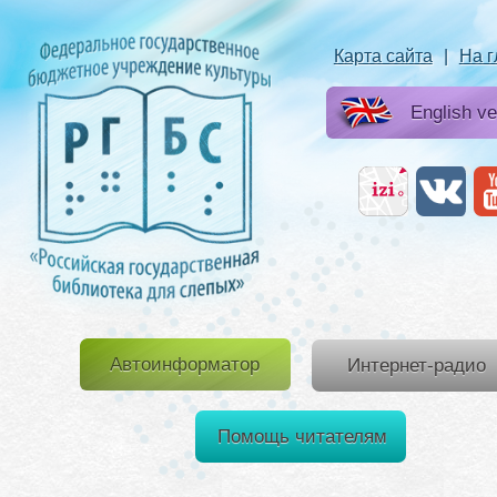
Карта сайта
|
На 
English ve
Автоинформатор
Интернет-радио
Помощь читателям