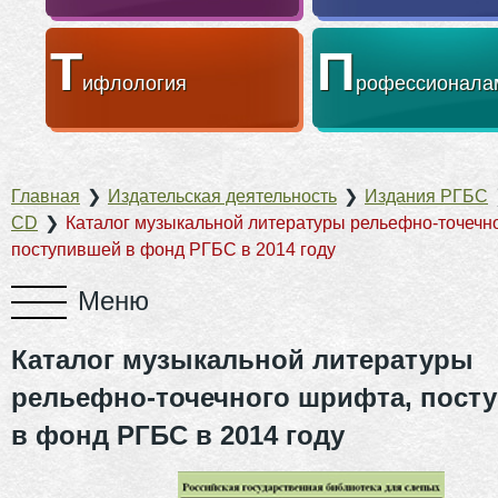
Т
П
ифлология
рофессионала
Главная
❯
Издательская деятельность
❯
Издания РГБС
CD
❯
Каталог музыкальной литературы рельефно-точечн
поступившей в фонд РГБС в 2014 году
Каталог музыкальной литературы
рельефно-точечного шрифта, пост
в фонд РГБС в 2014 году