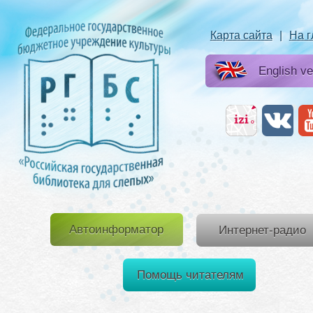
Карта сайта
|
На 
English ve
Автоинформатор
Интернет-радио
Помощь читателям