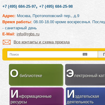
,
+7 (495) 684-25-97
+7 (495) 684-25-98
Адрес:
Москва, Протопоповский пер., д.9
Время работы:
08.00-18.00 кроме воскресенья. После
- санитарный день
E-Mail:
info@rgbs.ru
Все контакты и схема проезда
О
Э
библиотеке
лектронный кат
И
И
нформационные
здательская
ресурсы
деятельность