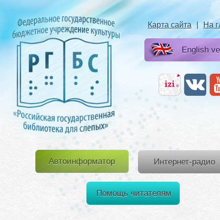
Карта сайта
|
На 
English ve
Автоинформатор
Интернет-радио
Помощь читателям