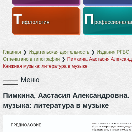
Т
П
ифлология
рофессионала
Главная
❯
Издательская деятельность
❯
Издания РГБС
Отпечатано в типографии
❯
Пимкина, Аастасия Александ
Книжная музыка: литература в музыке
Пимкина, Аастасия Александровна.
музыка: литература в музыке