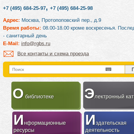
,
+7 (495) 684-25-97
+7 (495) 684-25-98
Адрес:
Москва, Протопоповский пер., д.9
Время работы:
08.00-18.00 кроме воскресенья. После
- санитарный день
E-Mail:
info@rgbs.ru
Все контакты и схема проезда
О
Э
библиотеке
лектронный кат
И
И
нформационные
здательская
ресурсы
деятельность