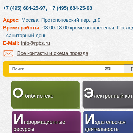
,
+7 (495) 684-25-97
+7 (495) 684-25-98
Адрес:
Москва, Протопоповский пер., д.9
Время работы:
08.00-18.00 кроме воскресенья. После
- санитарный день
E-Mail:
info@rgbs.ru
Все контакты и схема проезда
О
Э
библиотеке
лектронный кат
И
И
нформационные
здательская
ресурсы
деятельность