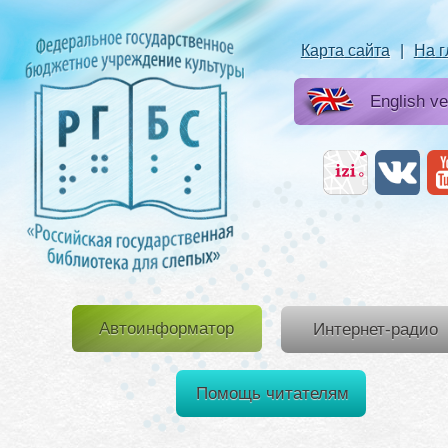
Карта сайта
|
На 
English ve
Автоинформатор
Интернет-радио
Помощь читателям