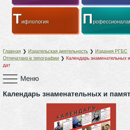
Т
П
ифлология
рофессионала
Главная
❯
Издательская деятельность
❯
Издания РГБС
Отпечатано в типографии
❯
Календарь знаменательных 
дат
Календарь знаменательных и памя