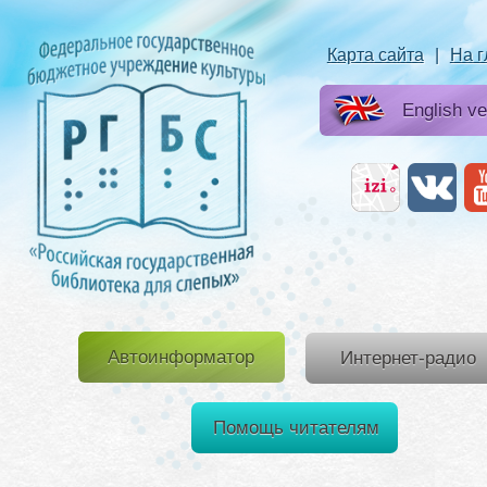
Карта сайта
|
На 
English ve
Автоинформатор
Интернет-радио
Помощь читателям