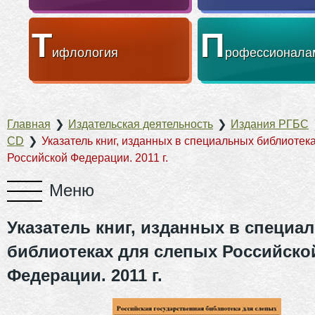
Т
П
ифлология
рофессионала
Главная
❯
Издательская деятельность
❯
Издания РГБС
CD
❯
Указатель книг, изданных в специальных библиотек
Российской Федерации. 2011 г.
Указатель книг, изданных в специа
библиотеках для слепых Российско
Федерации. 2011 г.