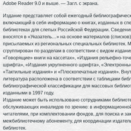
Adobe Reader 9.0 и выше. — Загл. с экрана.
Издание представляет собой ежегодный библиографическ
включающий в себя информацию о книгах, изданных в сп
библиотеках для слепых Российской Федерации. Сведени
вносятся в «Указатель…» на основе материалов (списков)
присылаемых из региональных специальных библиотек. 
сгруппирован по разделам в соответствии с видом издани
«Говорящие» книги на кассетах», «Издания рельефно-точ
шрифта», «Издания укрупненного шрифта», «Электронны
«Тактильные издания» и «Плоскопечатные издания». Вну
литература расположена в соответствии с таблицами биб
библиографической классификации для массовых библиот
изданными в 1997 году.
Издание может быть использовано сотрудниками библиоте
обслуживающих инвалидов по зрению: в информационной
читателями, при комплектовании фондов, для поиска и зак
межбиблиотечному абонементу, для координации издател
библиотек.