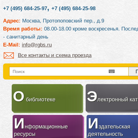
,
+7 (495) 684-25-97
+7 (495) 684-25-98
Адрес:
Москва, Протопоповский пер., д.9
Время работы:
08.00-18.00 кроме воскресенья. После
- санитарный день
E-Mail:
info@rgbs.ru
Все контакты и схема проезда
О
Э
библиотеке
лектронный кат
И
И
нформационные
здательская
ресурсы
деятельность