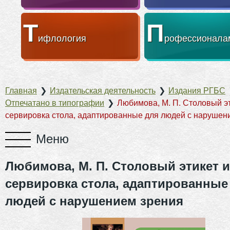
Т
П
ифлология
рофессионала
Главная
❯
Издательская деятельность
❯
Издания РГБС
Отпечатано в типографии
❯
Любимова, М. П. Столовый эт
сервировка стола, адаптированные для людей с нарушен
Любимова, М. П. Столовый этикет и
сервировка стола, адаптированные
людей с нарушением зрения