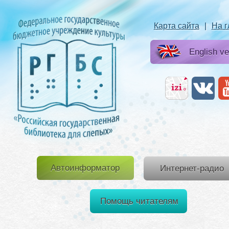
Карта сайта
|
На 
English ve
Автоинформатор
Интернет-радио
Помощь читателям