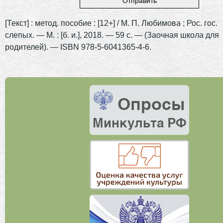
[Текст] : метод. пособие : [12+] / М. П. Любимова ; Рос. гос.
слепых. — М. : [б. и.], 2018. — 59 с. — (Заочная школа для
родителей). — ISBN 978-5-6041365-4-6.