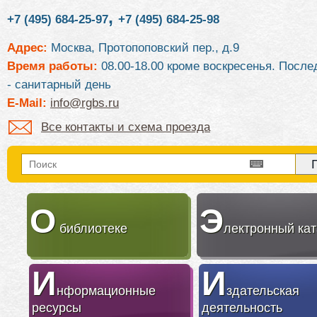
,
+7 (495) 684-25-97
+7 (495) 684-25-98
Адрес:
Москва, Протопоповский пер., д.9
Время работы:
08.00-18.00 кроме воскресенья. После
- санитарный день
E-Mail:
info@rgbs.ru
Все контакты и схема проезда
О
Э
библиотеке
лектронный кат
И
И
нформационные
здательская
ресурсы
деятельность