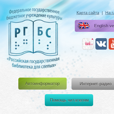
Карта сайта
|
На 
English ve
Автоинформатор
Интернет-радио
Помощь читателям