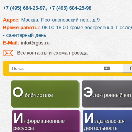
,
+7 (495) 684-25-97
+7 (495) 684-25-98
Адрес:
Москва, Протопоповский пер., д.9
Время работы:
08.00-18.00 кроме воскресенья. После
- санитарный день
E-Mail:
info@rgbs.ru
Все контакты и схема проезда
О
Э
библиотеке
лектронный кат
И
И
нформационные
здательская
ресурсы
деятельность