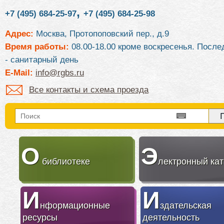
,
+7 (495) 684-25-97
+7 (495) 684-25-98
Адрес:
Москва, Протопоповский пер., д.9
Время работы:
08.00-18.00 кроме воскресенья. После
- санитарный день
E-Mail:
info@rgbs.ru
Все контакты и схема проезда
О
Э
библиотеке
лектронный кат
И
И
нформационные
здательская
ресурсы
деятельность