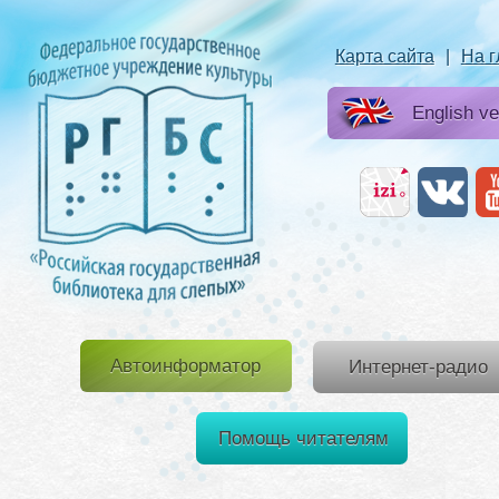
Карта сайта
|
На 
English ve
Автоинформатор
Интернет-радио
Помощь читателям