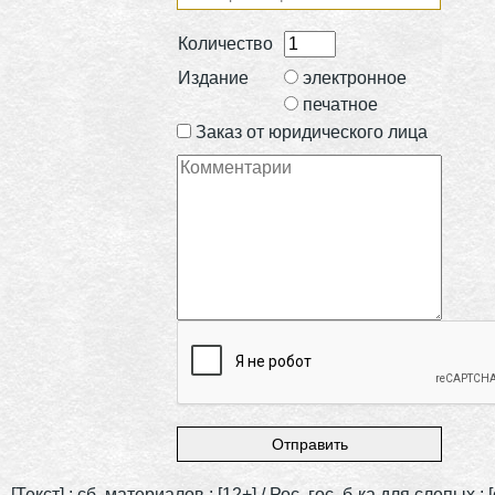
Количество
Издание
электронное
печатное
Заказ от юридического лица
[Текст] : сб. материалов : [12+] / Рос. гос. б-ка для слепых ; [