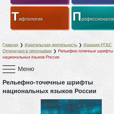
Т
П
ифлология
рофессионала
Главная
❯
Издательская деятельность
❯
Издания РГБС
Отпечатано в типографии
❯
Рельефно-точечные шрифты
национальных языков России
Рельефно-точечные шрифты
национальных языков России