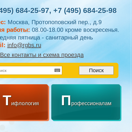
495) 684-25-97
,
+7 (495) 684-25-98
с:
Москва, Протопоповский пер., д.9
я работы:
08.00-18.00 кроме воскресенья.
едняя пятница - санитарный день
l:
info@rgbs.ru
Все контакты и схема проезда
Т
П
ифлология
рофессионалам