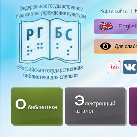
Карта сайта
|
Englis
Для слаб
Э
О
лектронный
библиотеке
каталог