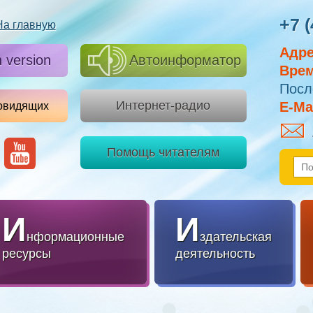
+7 (
На главную
Адре
h version
Автоинформатор
Врем
Посл
Интернет-радио
E-Mai
овидящих
Помощь читателям
И
И
нформационные
здательская
ресурсы
деятельность