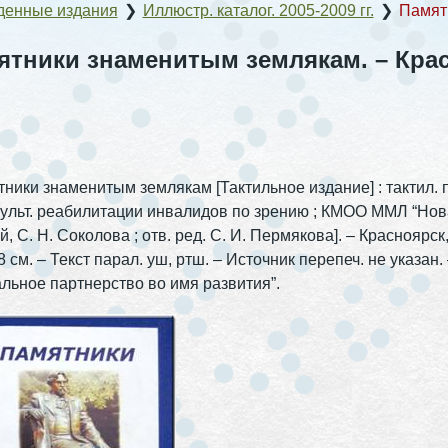
денные издания
❯
Иллюстр. каталог. 2005-2009 гг.
❯
Памят
ятники знаменитым землякам. – Крас
ики знаменитым землякам [Тактильное издание] : тактил. по
ульт. реабилитации инвалидов по зрению ; КМОО ММЛ “Новая гр
 С. Н. Соколова ; отв. ред. С. И. Пермякова]. – Красноярск, 2
8 см. – Текст парал. уш, ртш. – Источник перепеч. не указан
льное партнерство во имя развития”.