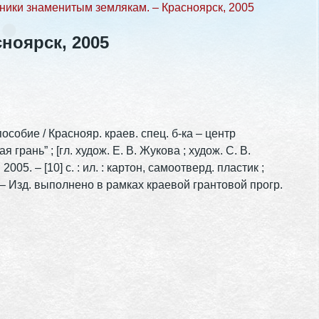
ники знаменитым землякам. – Красноярск, 2005
ноярск, 2005
собие / Краснояр. краев. спец. б-ка – центр
ань” ; [гл. худож. Е. В. Жукова ; худож. С. В.
005. – [10] с. : ил. : картон, самоотверд. пластик ;
. – Изд. выполнено в рамках краевой грантовой прогр.