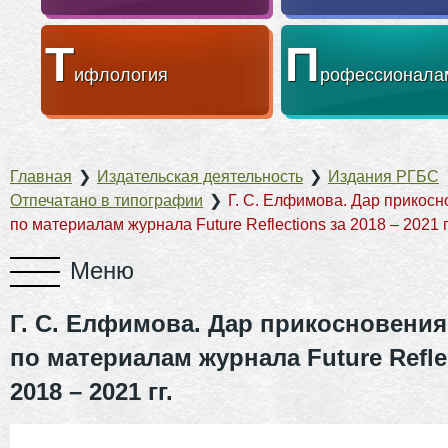
Т
П
ифлология
рофессионала
Главная
❯
Издательская деятельность
❯
Издания РГБС
Отпечатано в типографии
❯
Г. С. Елфимова. Дар прикосн
по материалам журнала Future Reflections за 2018 – 2021 г
Г. С. Елфимова. Дар прикосновения
по материалам журнала Future Refle
2018 – 2021 гг.