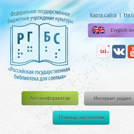
Карта сайта
|
На 
English ve
Автоинформатор
Интернет-радио
Помощь читателям