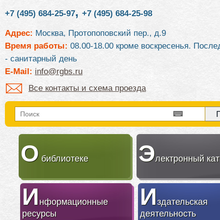
,
+7 (495) 684-25-97
+7 (495) 684-25-98
Адрес:
Москва, Протопоповский пер., д.9
Время работы:
08.00-18.00 кроме воскресенья. После
- санитарный день
E-Mail:
info@rgbs.ru
Все контакты и схема проезда
О
Э
библиотеке
лектронный кат
И
И
нформационные
здательская
ресурсы
деятельность