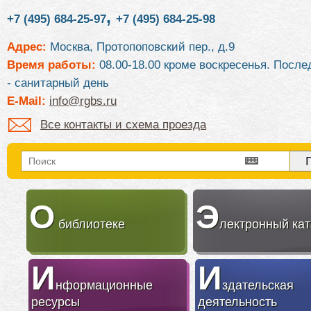
,
+7 (495) 684-25-97
+7 (495) 684-25-98
Адрес:
Москва, Протопоповский пер., д.9
Время работы:
08.00-18.00 кроме воскресенья. После
- санитарный день
E-Mail:
info@rgbs.ru
Все контакты и схема проезда
О
Э
библиотеке
лектронный кат
И
И
нформационные
здательская
ресурсы
деятельность