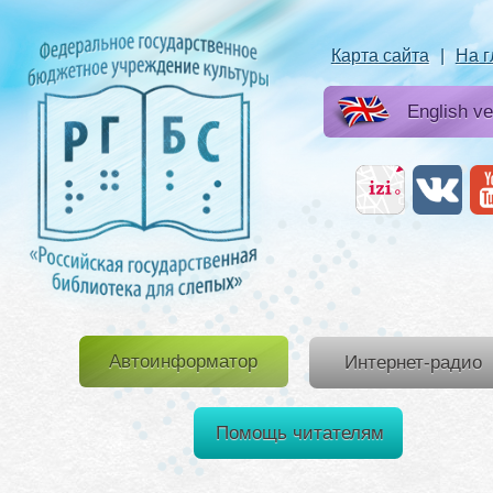
Карта сайта
|
На 
English ve
Автоинформатор
Интернет-радио
Помощь читателям