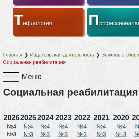
Т
П
ифлология
рофессионала
Главная
❯
Издательская деятельность
❯
Звуковые сбор
Социальная реабилитация
Социальная реабилитация
2026
2025
2024
2023
2022
2021
2020
2
№4
№4
№4
№4
№4
№4
№4
№3
№3
№3
№3
№3
№3
№ 3
№