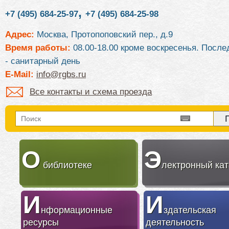
,
+7 (495) 684-25-97
+7 (495) 684-25-98
Адрес:
Москва, Протопоповский пер., д.9
Время работы:
08.00-18.00 кроме воскресенья. После
- санитарный день
E-Mail:
info@rgbs.ru
Все контакты и схема проезда
О
Э
библиотеке
лектронный кат
И
И
нформационные
здательская
ресурсы
деятельность