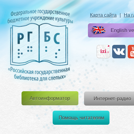
Карта сайта
|
На 
English ve
Автоинформатор
Интернет-радио
Помощь читателям