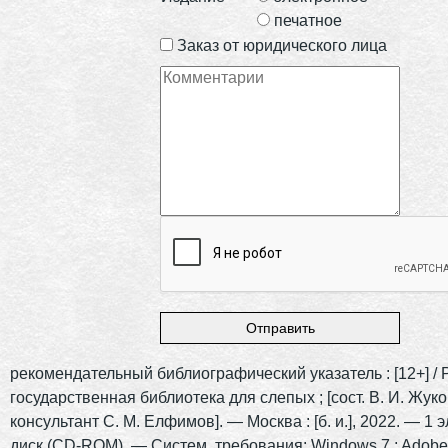
печатное
Заказ от юридического лица
рекомендательный библиографический указатель : [12+] / 
государственная библиотека для слепых ; [сост. В. И. Жуко
консультант С. М. Елфимов]. — Москва : [б. и.], 2022. — 1 э
диск (CD-ROM). — Систем. требования: Windows 7 ; Adobe