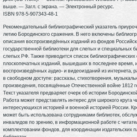
выше. — Загл. с экрана. — Электронный ресурс.
ISBN 978-5-907343-48-1
Рекомендательный библиографический указатель приуроче
летию Бородинского сражения. В него включены библиог
описания воспроизведённых изданий из фондов Российс
государственной библиотеки для слепых и специальных б
слепых РФ. Также приводится список библиографических
плоскопечатных изданий, вышедших в последнее время, и
воспроизведённых аудио- и видеоизданий из интернета,
в свободном доступе: рассказы, стихотворения, музыкал
произведения, посвящённые Отечественной войне 1812 г
Текст указателя предваряет очерк об истории Бородинско
Работа может представлять интерес для широкого круга ч
интересующихся историей и военной историей России. Кро
может быть использована сотрудниками библиотек, обсл
инвалидов по зрению, в информационной работе с читате
комплектовании фондов, для координации издательских 
библиотек.