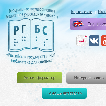
Карта сайта
|
На 
English ve
Автоинформатор
Интернет-радио
Помощь читателям