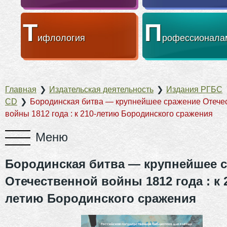
Т
П
ифлология
рофессионала
Главная
❯
Издательская деятельность
❯
Издания РГБС
CD
❯
Бородинская битва — крупнейшее сражение Отече
войны 1812 года : к 210-летию Бородинского сражения
Бородинская битва — крупнейшее 
Отечественной войны 1812 года : к 
летию Бородинского сражения