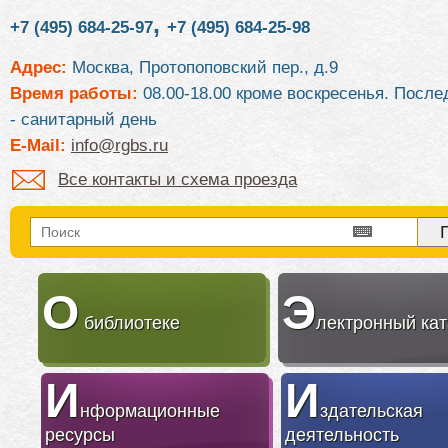
,
+7 (495) 684-25-97
+7 (495) 684-25-98
Адрес:
Москва, Протопоповский пер., д.9
Время работы:
08.00-18.00 кроме воскресенья. После
- санитарный день
E-Mail:
info@rgbs.ru
Все контакты и схема проезда
О
Э
библиотеке
лектронный кат
И
И
нформационные
здательская
ресурсы
деятельность