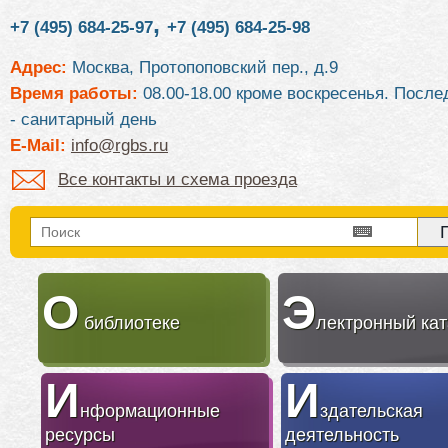
,
+7 (495) 684-25-97
+7 (495) 684-25-98
Адрес:
Москва, Протопоповский пер., д.9
Время работы:
08.00-18.00 кроме воскресенья. После
- санитарный день
E-Mail:
info@rgbs.ru
Все контакты и схема проезда
О
Э
библиотеке
лектронный кат
И
И
нформационные
здательская
ресурсы
деятельность