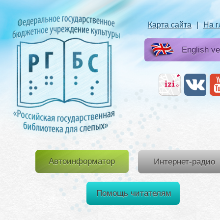
Карта сайта
|
На 
English ve
Автоинформатор
Интернет-радио
Помощь читателям