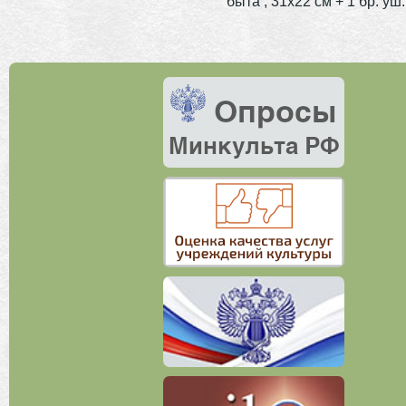
быта ; 31х22 см + 1 бр. уш.