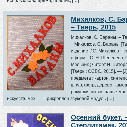
использована пряжа, пластик, […]
Михалков, С. Ба
– Тверь, 2015
Михалков, С. Бараны. – Тв
Михалков, С. Бараны [Та
издание] / С. Михалков ; [со
оформ. : О. Н. Шевелева, О
Мельник ; читает И. Витор
[Тверь : ОСБС, 2015]. — [2] 
предмета : картон, синтепо
шнур, фетр, дерево, каме
ракушки, нитки, папье-ма
искусств. мех. — Прикреплен звуковой модуль […]
Осенний букет. 
Стерлитамак, 20