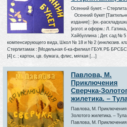
Осенний букет. – Стерлита
Осенний букет [Тактильн
издание] : [кн.-раскладушка]
[изгот. и оформ.: Л. Гатина,
Хайбуллина ; Дет. сад № 5
компенсирующего вида, Школ № 18 и № 2 (инклюзив. кл
Стерлитамак : [Модельная б-ка-филиал ГБУК РБ БРСБС]
[4] с. ; картон, цв. бумага, флис, мягкая […]
Павлова, М.
Приключения
Сверчка-Золото
жилетика. – Тула
Павлова, М. Приключения
Золотого жилетика. – Ту
Павлова, М. Приключения