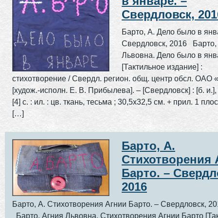
в январе. –
Свердловск, 201
Барто, А. Дело было в янв
Свердловск, 2016 Барто,
Львовна. Дело было в ян
[Тактильное издание] :
стихотворение / Свердл. регион. общ. центр обсл. ОАО 
[худож.-исполн. Е. В. Прибылева]. – [Свердловск] : [б. и.], 
[4] c. : ил. : цв. ткань, тесьма ; 30,5х32,5 см. + прил. 1 пло
[…]
Барто, А.
Стихотворения 
Барто. – Свердл
2016
Барто, А. Стихотворения Агнии Барто. – Свердловск, 2
Барто, Агния Львовна. Стихотворения Агнии Барто [Та