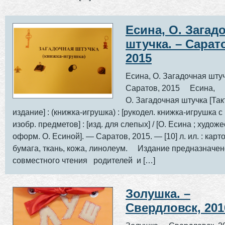
Есина, О. Загад
штучка. – Сарат
2015
Есина, О. Загадочная штуч
Саратов, 2015 Есина,
О. Загадочная штучка [Та
издание] : (книжка-игрушка) : [рукодел. книжка-игрушка с
изобр. предметов] : [изд. для слепых] / [О. Есина ; художе
оформ. О. Есиной]. — Саратов, 2015. — [10] л. ил. : карто
бумага, ткань, кожа, линолеум. Издание предназначен
совместного чтения родителей и […]
Золушка. –
Свердловск, 201