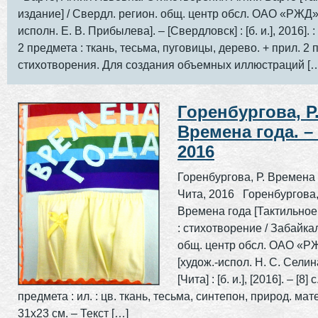
издание] / Свердл. регион. общ. центр обсл. ОАО «РЖД» 
исполн. Е. В. Прибылева]. – [Свердловск] : [б. и.], 2016]. : [
2 предмета : ткань, тесьма, пуговицы, дерево. + прил. 2 
стихотворения. Для создания объемных иллюстраций [
Горенбургова, Р
Времена года. –
2016
Горенбургова, Р. Времена 
Чита, 2016 Горенбургова,
Времена года [Тактильное
: стихотворение / Забайкал
общ. центр обсл. ОАО «Р
[худож.-испол. Н. С. Селина
[Чита] : [б. и.], [2016]. – [8] с
предмета : ил. : цв. ткань, тесьма, синтепон, природ. мат
31х23 см. – Текст […]