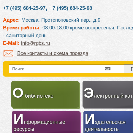
,
+7 (495) 684-25-97
+7 (495) 684-25-98
Адрес:
Москва, Протопоповский пер., д.9
Время работы:
08.00-18.00 кроме воскресенья. После
- санитарный день
E-Mail:
info@rgbs.ru
Все контакты и схема проезда
О
Э
библиотеке
лектронный кат
И
И
нформационные
здательская
ресурсы
деятельность