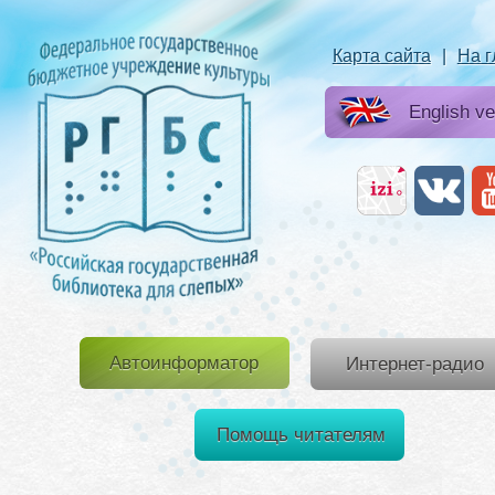
Карта сайта
|
На 
English ve
Автоинформатор
Интернет-радио
Помощь читателям