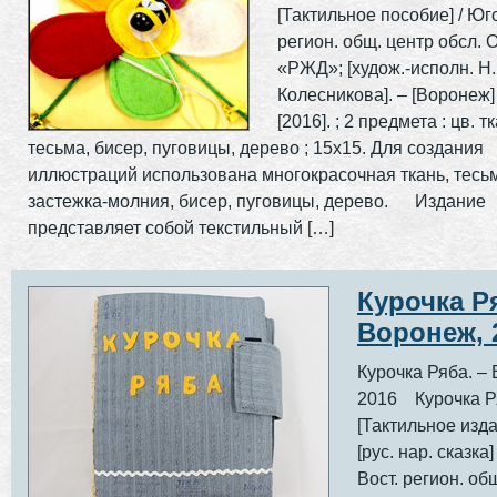
[Тактильное пособие] / Юг
регион. общ. центр обсл.
«РЖД»; [худож.-исполн. Н.
Колесникова]. – [Воронеж] : 
[2016]. ; 2 предмета : цв. т
тесьма, бисер, пуговицы, дерево ; 15х15. Для создания
иллюстраций использована многокрасочная ткань, тесьм
застежка-молния, бисер, пуговицы, дерево. Издание
представляет собой текстильный […]
Курочка Ря
Воронеж, 
Курочка Ряба. –
2016 Курочка Р
[Тактильное изда
[рус. нар. сказка]
Вост. регион. об