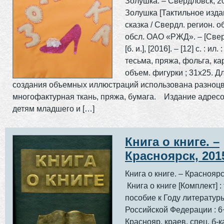
Золушка. – Свердловск, 2
Золушка [Тактильное издан
сказка / Свердл. регион. о
обсл. ОАО «РЖД». – [Свер
[б. и.], [2016]. – [12] с. : ил. 
тесьма, пряжа, фольга, ка
объем. фигурки ; 31х25. Д
создания объемных иллюстраций использована разноц
многофактурная ткань, пряжа, бумага. Издание адрес
детям младшего и […]
Книга о книге. –
Красноярск, 201
Книга о книге. – Красноя
Книга о книге [Комплект] : 
пособие к Году литератур
Российской Федерации : 6+
Краснояр. краев. спец. б-к