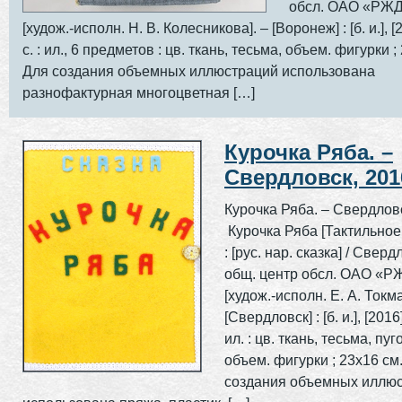
обсл. ОАО «РЖД
[худож.-исполн. Н. В. Колесникова]. – [Воронеж] : [б. и.], [2
с. : ил., 6 предметов : цв. ткань, тесьма, объем. фигурки ;
Для создания объемных иллюстраций использована
разнофактурная многоцветная […]
Курочка Ряба. –
Свердловск, 201
Курочка Ряба. – Свердлов
Курочка Ряба [Тактильное
: [рус. нар. сказка] / Сверд
общ. центр обсл. ОАО «РЖ
[худож.-исполн. Е. А. Токм
[Свердловск] : [б. и.], [2016].
ил. : цв. ткань, тесьма, пуг
объем. фигурки ; 23х16 см
создания объемных иллю