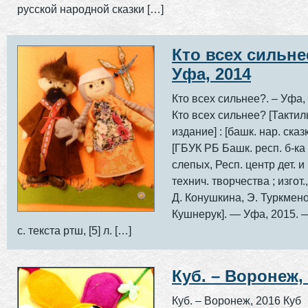
русской народной сказки […]
Кто всех сильне
Уфа, 2014
Кто всех сильнее?. – Уф
Кто всех сильнее? [Такти
издание] : [башк. нар. сказка
[ГБУК РБ Башк. респ. б-ка
слепых, Респ. центр дет. 
технич. творчества ; изгот
Д. Конушкина, Э. Туркмено
Кушнерук]. — Уфа, 2015. — 
с. текста ртш, [5] л. […]
Куб. – Воронеж,
Куб. – Воронеж, 2016 Куб