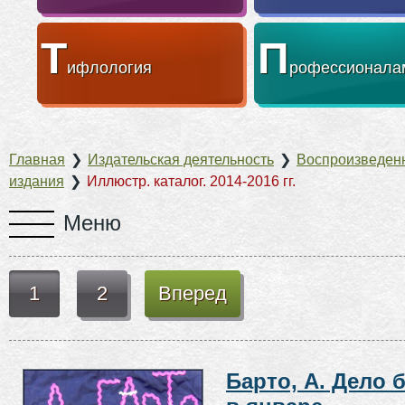
Т
П
ифлология
рофессионала
Главная
❯
Издательская деятельность
❯
Воспроизведен
издания
❯
Иллюстр. каталог. 2014-2016 гг.
1
2
Вперед
Барто, А. Дело 