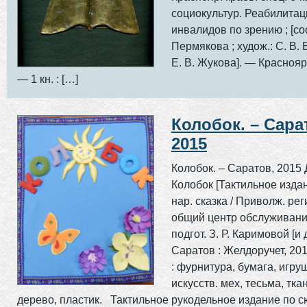
социокультур. Реабилитац
инвалидов по зрению ; [сос
Пермякова ; худож.: С. В.
Е. В. Жукова]. — Краснояр
— 1 кн. : […]
Колобок. – Сара
2015
Колобок. – Саратов, 20
Колобок [Тактильное издани
нар. сказка / Приволж. рег
общий центр обслуживания
подгот. З. Р. Каримовой [и д
Саратов : Желдоручет, 2015
: фурнитура, бумага, игру
искусств. мех, тесьма, ткан
дерево, пластик. Тактильное рукодельное издание по 