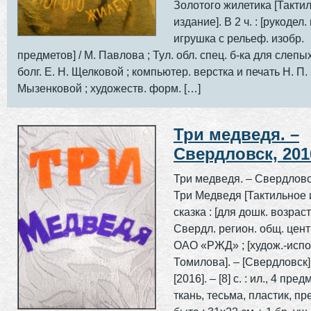
Золотого жилетика [Такти
издание]. В 2 ч. : [рукодел.
игрушка с рельеф. изобр.
предметов] / М. Павлова ; Тул. обл. спец. б-ка для слепых 
болг. Е. Н. Щелковой ; компьютер. верстка и печать Н. П.
Мызенковой ; художеств. форм. […]
Три медведя. –
Свердловск, 201
Три медведя. – Свердловс
Три Медведя [Тактильное и
сказка : [для дошк. возраста
Свердл. регион. общ. цент
ОАО «РЖД» ; [худож.-испол
Томилова]. – [Свердловск] : 
[2016]. – [8] с. : ил., 4 пред
ткань, тесьма, пластик, п