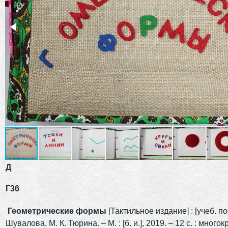
Д
Г36
Геометрические формы
[Тактильное издание] : [учеб. пос
Шувалова, М. К. Тюрина. – М. : [б. и.], 2019. – 12 с. : многок