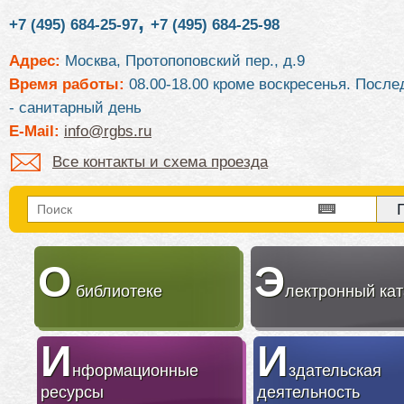
,
+7 (495) 684-25-97
+7 (495) 684-25-98
Адрес:
Москва, Протопоповский пер., д.9
Время работы:
08.00-18.00 кроме воскресенья. После
- санитарный день
E-Mail:
info@rgbs.ru
Все контакты и схема проезда
О
Э
библиотеке
лектронный кат
И
И
нформационные
здательская
ресурсы
деятельность