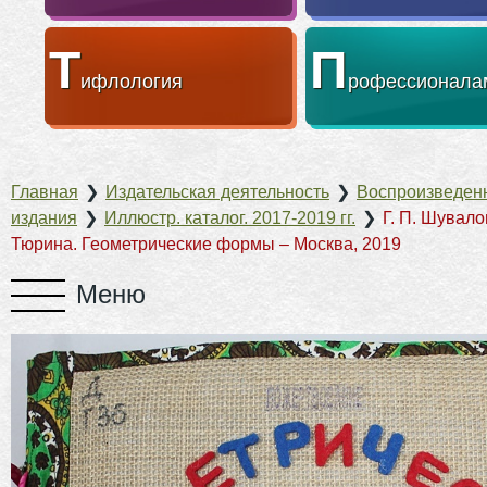
Т
П
ифлология
рофессионала
Главная
❯
Издательская деятельность
❯
Воспроизведен
издания
❯
Иллюстр. каталог. 2017-2019 гг.
❯
Г. П. Шувалов
Тюрина. Геометрические формы – Москва, 2019