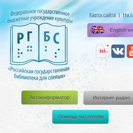
Карта сайта
|
На 
English ve
Автоинформатор
Интернет-радио
Помощь читателям