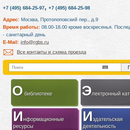
,
+7 (495) 684-25-97
+7 (495) 684-25-98
Адрес:
Москва, Протопоповский пер., д.9
Время работы:
08.00-18.00 кроме воскресенья. После
- санитарный день
E-Mail:
info@rgbs.ru
Все контакты и схема проезда
О
Э
библиотеке
лектронный кат
И
И
нформационные
здательская
ресурсы
деятельность