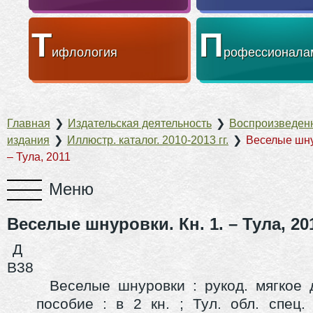
Т
П
ифлология
рофессионала
Главная
❯
Издательская деятельность
❯
Воспроизведен
издания
❯
Иллюстр. каталог. 2010-2013 гг.
❯
Веселые шнур
– Тула, 2011
Веселые шнуровки. Кн. 1. – Тула, 20
Д
В38
Веселые шнуровки
: рукод. мягкое 
пособие : в 2 кн. ; Тул. обл. спец.