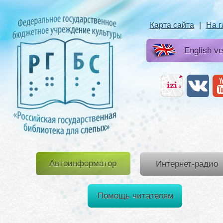
Карта сайта
|
На 
English ve
Автоинформатор
Интернет-радио
Помощь читателям